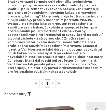
Značka výrazně formuje celý obor díky technickým
inovacím při zpracování kakaa a dlouhodobě posouvá
kvalitu i použitelnost kakaového prášku. Van Houten je
spojený s průkopnickým lisováním kakaa a s rozvojem
procesu „dutching“, který podporuje lepší rozpustnost a
plnější chuťový profil. V moderním portfoliu značka
vystupuje zejména jako Van Houten Professional a
zaměřuje se na kakao, čokoládu a nápojové řešení pro
profesionální použití. Sortiment cílí na kavárny,
gastronomii, vending i řemeslné provozy, které potřebují
stabilní výsledek a výraznou chuť. Značka staví na
kombinaci historického dědictví, moderního balení a
praktického použití v každodenním provozu. Součástí
identity Van Houten je také důraz na dostupnost kvalitní
chuti kakaa pro široké využití po celém světě. V
novodobé historii se značka propojuje se skupinou Barry
Callebaut, která dál rozvíjí její profesionální segment.
Van Houten tak působí jako silná mezinárodní značka,
která spojuje historický původ v Nizozemsku s moderním
profesionálním využitím kakaa a čokolády.
1
Zobrazit filtry