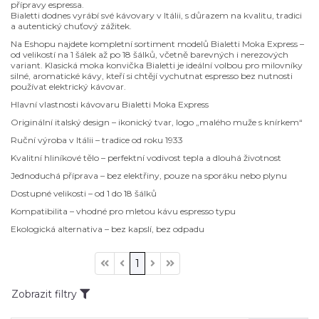
přípravy espressa.
Bialetti dodnes vyrábí své kávovary v Itálii, s důrazem na kvalitu, tradici
a autentický chuťový zážitek.
Na Eshopu najdete kompletní sortiment modelů Bialetti Moka Express –
od velikostí na 1 šálek až po 18 šálků, včetně barevných i nerezových
variant. Klasická moka konvička Bialetti je ideální volbou pro milovníky
silné, aromatické kávy, kteří si chtějí vychutnat espresso bez nutnosti
používat elektrický kávovar.
Hlavní vlastnosti kávovaru Bialetti Moka Express
Originální italský design – ikonický tvar, logo „malého muže s knírkem“
Ruční výroba v Itálii – tradice od roku 1933
Kvalitní hliníkové tělo – perfektní vodivost tepla a dlouhá životnost
Jednoduchá příprava – bez elektřiny, pouze na sporáku nebo plynu
Dostupné velikosti – od 1 do 18 šálků
Kompatibilita – vhodné pro mletou kávu espresso typu
Ekologická alternativa – bez kapslí, bez odpadu
1
Zobrazit filtry