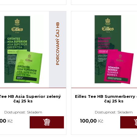
PORCOVANÝ ČAJ HB
 Tee HB Asia Superior zelený
Eilles Tee HB Summerberry
čaj 25 ks
čaj 25 ks
Dostupnost:
Skladem
Dostupnost:
Skladem
,00
100,00
Kč
Kč