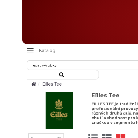
Zobrazit
Katalog
nabidku
Eilles Tee
Eilles Tee
EILLES TEE je tradiční
profesionální provozy
různých druhů čajů, na
chutí a vhodnost pro 
značkou v segmentu ho