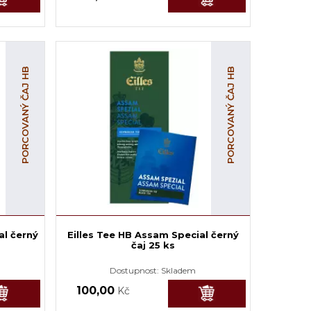
PORCOVANÝ ČAJ HB
PORCOVANÝ ČAJ HB
al černý
Eilles Tee HB Assam Special černý
čaj 25 ks
Dostupnost:
Skladem
100,00
Kč