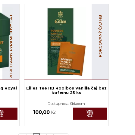
PORCOVANÝ PYRAMIDOVÝ ČAJ
PORCOVANÝ ČAJ HB
ng Royal
Eilles Tee HB Rooibos Vanilla čaj bez
kofeinu 25 ks
Dostupnost:
Skladem
100,00
Kč