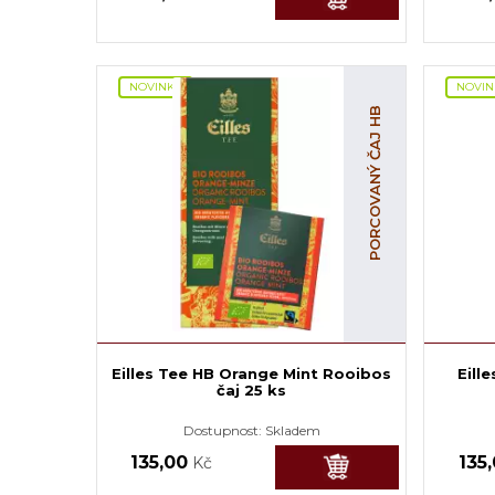
NOVINKA
NOVIN
PORCOVANÝ ČAJ HB
Eilles Tee HB Orange Mint Rooibos
Eill
čaj 25 ks
Dostupnost:
Skladem
135,00
135
Kč