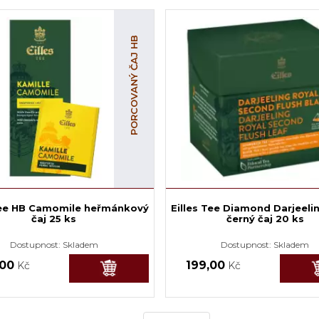
PORCOVANÝ ČAJ HB
Tee HB Camomile heřmánkový
Eilles Tee Diamond Darjeeli
čaj 25 ks
černý čaj 20 ks
Dostupnost:
Skladem
Dostupnost:
Skladem
,00
199,00
Kč
Kč