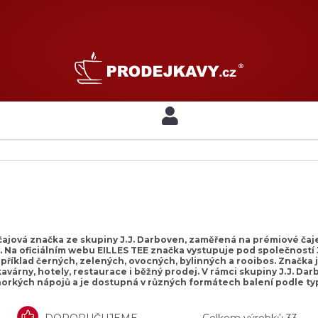
 čajová značka ze skupiny J.J. Darboven, zaměřená na prémiové čaje
. Na oficiálním webu EILLES TEE značka vystupuje pod společností
příklad černých, zelených, ovocných, bylinných a rooibos. Značka j
kavárny, hotely, restaurace i běžný prodej. V rámci skupiny J.J. 
rkých nápojů a je dostupná v různých formátech balení podle typ
DOPORUČUJEME
Celkem výrobků
33