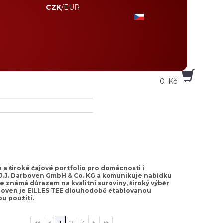
CZK
/
EUR
0
Kč
 a široké čajové portfolio pro domácnosti i
 J.J. Darboven GmbH & Co. KG a komunikuje nabídku
e známá důrazem na kvalitní suroviny, široký výběr
Darboven je EILLES TEE dlouhodobě etablovanou
u použití.