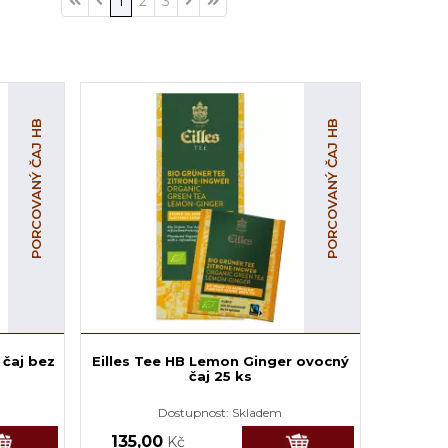
1
2
3
PORCOVANÝ ČAJ HB
PORCOVANÝ ČAJ HB
 čaj bez
Eilles Tee HB Lemon Ginger ovocný
čaj 25 ks
Dostupnost:
Skladem
135,00
Kč