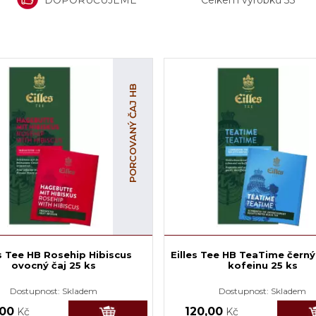
PORCOVANÝ ČAJ HB
es Tee HB Rosehip Hibiscus
Eilles Tee HB TeaTime černý
ovocný čaj 25 ks
kofeinu 25 ks
Dostupnost:
Skladem
Dostupnost:
Skladem
,00
120,00
Kč
Kč