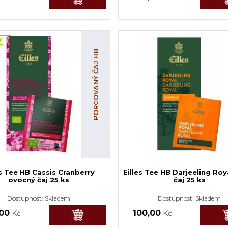
KA
PORCOVANÝ ČAJ HB
es Tee HB Cassis Cranberry
Eilles Tee HB Darjeeling Roy
ovocný čaj 25 ks
čaj 25 ks
Dostupnost:
Skladem
Dostupnost:
Skladem
,00
100,00
Kč
Kč