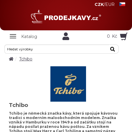
CZK
/
EUR
Zobrazit
0
Kč
Katalog
nabidku
Tchibo
Tchibo
Tchibo je německá značka kávy, která spojuje kávovou
tradici s moderním maloobchodním modelem. Značka
vzniká v Hamburku v roce 1949 a od začátku stojí na
nápadu posílat praženou kávu poštou. Za vznikem
Tchibo stojí Max Herz a Carl Tchiling a samotný název