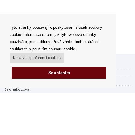
Tyto stránky používají k poskytování služeb soubory
cookie. Informace o tom, jak tyto webové stránky
používáte, jsou sdíleny. Používáním těchto stránek
souhlasíte s použitím souboru cookie.
Nastavení preferencí cookies
Můj účet
Možnosti dopravy
Souhlasím
Možnosti platby
Jak nakupovat
Výdejní místa
Obchodní podmínky
Reklamační řád
Odstoupit od smlouvy
Fakturace v EU