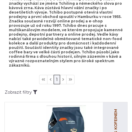
značky vychází ze jména Tchiling a německého slova pro
kávová zrna. Káva zůstává hlavní vášní značky i po
desetiletích vývoje. Tchibo postupně otevírá vlastní
prodejny a první obchod spouští v Hamburku v roce 1955.
Značka současně rozvíjí online prodej a e-shop
provozuje už od roku 1997. Tchibo dnes pracuje s
multikanálovým modelem, ve kterém propojuje kamenné
prodejny, depotní partnery a online prodej. Vedle kávy
nabízí také pravidelně obměňované tematické non-food
kolekce a další produkty pro domácnost i každodenní
použití. Součástí identity značky jsou také integrované
coffee bary ve velké části prodejen. Tchibo působí jako
rodinná firma s dlouhou historií, silným zázemím v kávě a
výrazně rozpoznatelným stylem pro široké spektrum
zákazníků.
1
Zobrazit filtry