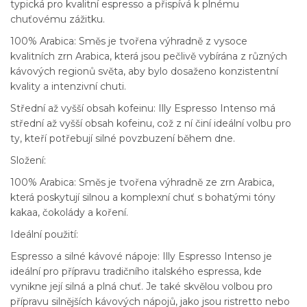
typická pro kvalitní espresso a přispívá k plnému
chuťovému zážitku.
100% Arabica: Směs je tvořena výhradně z vysoce
kvalitních zrn Arabica, která jsou pečlivě vybírána z různých
kávových regionů světa, aby bylo dosaženo konzistentní
kvality a intenzivní chuti.
Střední až vyšší obsah kofeinu: Illy Espresso Intenso má
střední až vyšší obsah kofeinu, což z ní činí ideální volbu pro
ty, kteří potřebují silné povzbuzení během dne.
Složení:
100% Arabica: Směs je tvořena výhradně ze zrn Arabica,
která poskytují silnou a komplexní chuť s bohatými tóny
kakaa, čokolády a koření.
Ideální použití:
Espresso a silné kávové nápoje: Illy Espresso Intenso je
ideální pro přípravu tradičního italského espressa, kde
vynikne její silná a plná chuť. Je také skvělou volbou pro
přípravu silnějších kávových nápojů, jako jsou ristretto nebo