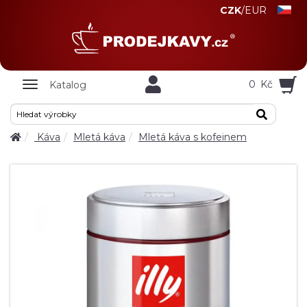
CZK
/
EUR
Zobrazit
0
Kč
Katalog
nabidku
Káva
Mletá káva
Mletá káva s kofeinem