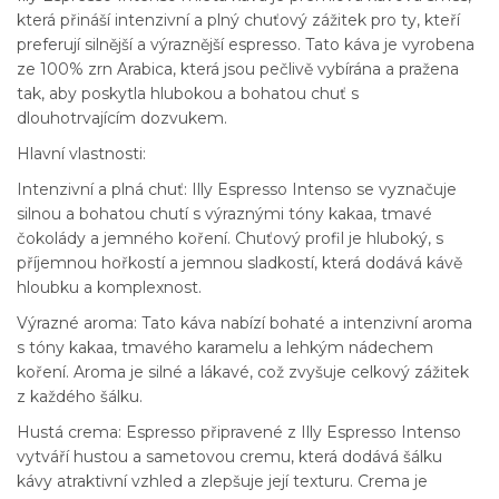
která přináší intenzivní a plný chuťový zážitek pro ty, kteří
preferují silnější a výraznější espresso. Tato káva je vyrobena
ze 100% zrn Arabica, která jsou pečlivě vybírána a pražena
tak, aby poskytla hlubokou a bohatou chuť s
dlouhotrvajícím dozvukem.
Hlavní vlastnosti:
Intenzivní a plná chuť: Illy Espresso Intenso se vyznačuje
silnou a bohatou chutí s výraznými tóny kakaa, tmavé
čokolády a jemného koření. Chuťový profil je hluboký, s
příjemnou hořkostí a jemnou sladkostí, která dodává kávě
hloubku a komplexnost.
Výrazné aroma: Tato káva nabízí bohaté a intenzivní aroma
s tóny kakaa, tmavého karamelu a lehkým nádechem
koření. Aroma je silné a lákavé, což zvyšuje celkový zážitek
z každého šálku.
Hustá crema: Espresso připravené z Illy Espresso Intenso
vytváří hustou a sametovou cremu, která dodává šálku
kávy atraktivní vzhled a zlepšuje její texturu. Crema je