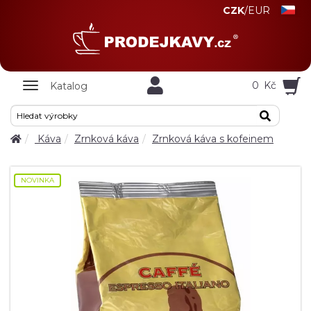
CZK
/
EUR
Zobrazit
0
Kč
Katalog
nabidku
Káva
Zrnková káva
Zrnková káva s kofeinem
NOVINKA