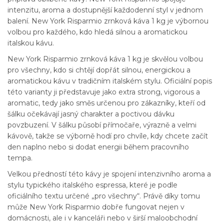
intenzitu, aroma a dostupnější každodenní styl v jednom
balení. New York Risparmio zrnková káva 1 kg je výbornou
volbou pro každého, kdo hledá silnou a aromatickou
italskou kávu.
New York Risparmio zrnková káva 1 kg je skvělou volbou
pro všechny, kdo si chtějí dopřát silnou, energickou a
aromatickou kávu v tradičním italském stylu. Oficiální popis
této varianty ji představuje jako extra strong, vigorous a
aromatic, tedy jako směs určenou pro zákazníky, kteří od
šálku očekávají jasný charakter a poctivou dávku
povzbuzení. V šálku působí přímočaře, výrazně a velmi
kávově, takže se výborně hodí pro chvíle, kdy chcete začít
den naplno nebo si dodat energii během pracovního
tempa.
Velkou předností této kávy je spojení intenzivního aroma a
stylu typického italského espressa, které je podle
oficiálního textu určené „pro všechny“. Právě díky tomu
může New York Risparmio dobře fungovat nejen v
domácnosti, ale i v kanceláři nebo v širší maloobchodní