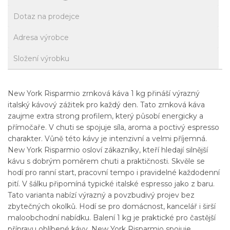
Dotaz na prodejce
Adresa výrobce
Složení výrobku
New York Risparmio zrnková káva 1 kg přináší výrazný
italský kávový zážitek pro každý den. Tato zrnková káva
zaujme extra strong profilem, který působí energicky a
přímočaře. V chuti se spojuje síla, aroma a poctivý espresso
charakter. Vůně této kávy je intenzivní a velmi příjemná.
New York Risparmio osloví zákazníky, kteří hledají silnější
kávu s dobrým poměrem chuti a praktičnosti. Skvěle se
hodí pro ranní start, pracovní tempo i pravidelné každodenní
pití. V šálku připomíná typické italské espresso jako z baru.
Tato varianta nabízí výrazný a povzbudivý projev bez
zbytečných okolků. Hodí se pro domácnost, kancelář i širší
maloobchodní nabídku. Balení 1 kg je praktické pro častější
přípravu oblíbené kávy. New York Risparmio spojuje