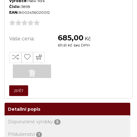
Výrobce:
New York
Číslo:
3898
EAN:
8002436020012
685,00
Vaše cena:
Kč
611,61
Kč
bez DPH
ZPĚT
Detailní popis
Doporučené výrobky
5
Příslušenství
1