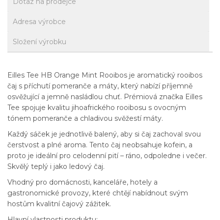
Dotaz na prodejce
Adresa výrobce
Složení výrobku
Eilles Tee HB Orange Mint Rooibos je aromatický rooibos
čaj s příchutí pomeranče a máty, který nabízí příjemně
osvěžující a jemně nasládlou chuť. Prémiová značka Eilles
Tee spojuje kvalitu jihoafrického rooibosu s ovocným
tónem pomeranče a chladivou svěžestí máty.
Každý sáček je jednotlivě balený, aby si čaj zachoval svou
čerstvost a plné aroma. Tento čaj neobsahuje kofein, a
proto je ideální pro celodenní pití – ráno, odpoledne i večer.
Skvělý teplý i jako ledový čaj.
Vhodný pro domácnosti, kanceláře, hotely a
gastronomické provozy, které chtějí nabídnout svým
hostům kvalitní čajový zážitek.
Hlavní vlastnosti produktu: