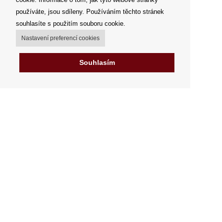
používáte, jsou sdíleny. Používáním těchto stránek
souhlasíte s použitím souboru cookie.
Nastavení preferencí cookies
Souhlasím
Můj účet
Možnosti dopravy
Možnosti platby
Jak nakupovat
Výdejní místa
Obchodní podmínky
Reklamační řád
Odstoupit od smlouvy