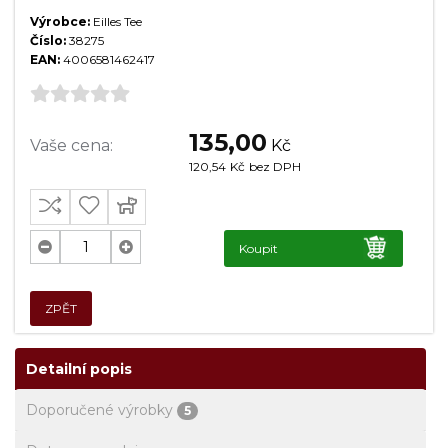
Výrobce:
Eilles Tee
Číslo:
38275
EAN:
4006581462417
135,00
Vaše cena:
Kč
120,54
Kč
bez DPH
Koupit
ZPĚT
Detailní popis
Doporučené výrobky
5