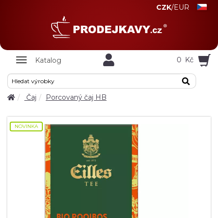
CZK
/
EUR
Zobrazit
0
Kč
Katalog
nabidku
Čaj
Porcovaný čaj HB
NOVINKA