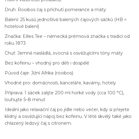
Druh: Rooibos čaj s příchutí pomeranče a máty
Balení: 25 kusů jednotlivě balených čajových sáčků (HB =
hotelové balení)
Značka: Eilles Tee – německá prémiová značka s tradicí od
roku 1873
Chuť: Jemně nasládlá, ovocná s osvěžujícími tóny máty
Bez kofeinu – vhodný pro děti i dospělé
Původ čaje: Jižní Afrika (rooibos)
Vhodné pro: domácnosti, kanceláře, kavárny, hotely
Příprava: 1 sáček zalijte 200 ml horké vody (cca 100 °C),
louhujte 5–8 minut
Ideální jako relaxační čaj po jídle nebo večer, kdy si přejete
klidný a osvěžující nápoj bez kofeinu. V létě skvělý také jako
chlazený ledový čaj s citronem.