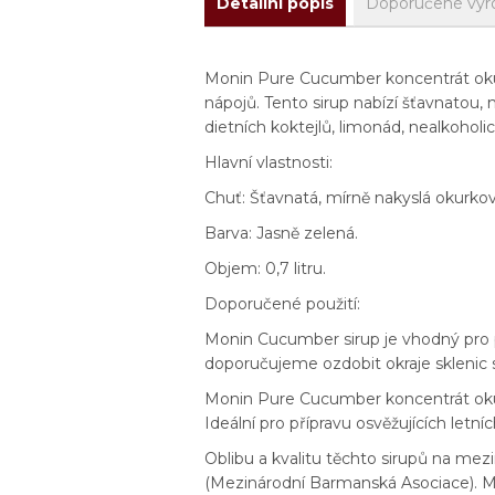
Detailní popis
Doporučené výr
Monin Pure Cucumber koncentrát okurka 
nápojů. Tento sirup nabízí šťavnatou, 
dietních koktejlů, limonád, nealkoholi
Hlavní vlastnosti:
Chuť: Šťavnatá, mírně nakyslá okurkov
Barva: Jasně zelená.
Objem: 0,7 litru.
Doporučené použití:
Monin Cucumber sirup je vhodný pro př
doporučujeme ozdobit okraje sklenic s
Monin Pure Cucumber koncentrát okurka 
Ideální pro přípravu osvěžujících letní
Oblibu a kvalitu těchto sirupů na m
(Mezinárodní Barmanská Asociace). MO