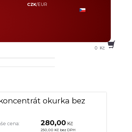
CZK
/
EUR
0
Kč
oncentrát okurka bez
280,00
še cena:
Kč
250,00
Kč
bez DPH