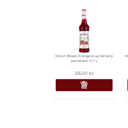
Monin Blood Orange sirup červený
M
pomeranč 0,7 L
255,00
Kč