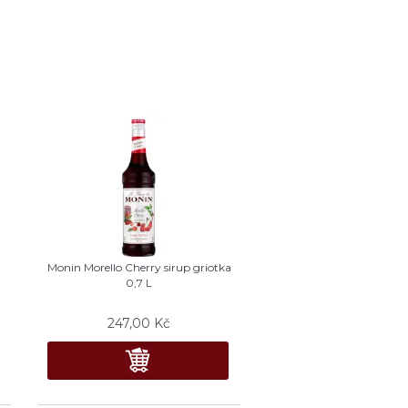
Monin Morello Cherry sirup griotka
0,7 L
247,00
Kč