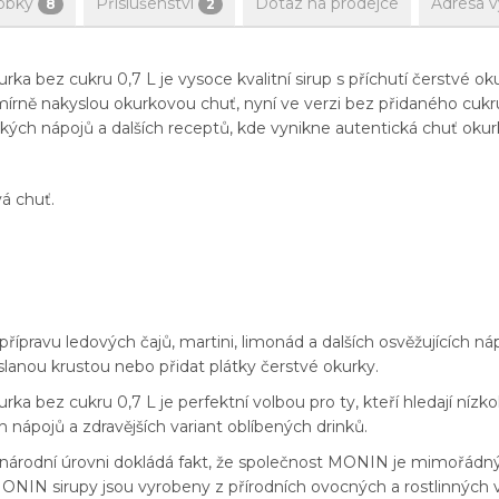
obky
Příslušenství
Dotaz na prodejce
Adresa 
8
2
bez cukru 0,7 L je vysoce kvalitní sirup s příchutí čerstvé okurk
mírně nakyslou okurkovou chuť, nyní ve verzi bez přidaného cukru.
ckých nápojů a dalších receptů, kde vynikne autentická chuť okur
á chuť.
ípravu ledových čajů, martini, limonád a dalších osvěžujících ná
lanou krustou nebo přidat plátky čerstvé okurky.
bez cukru 0,7 L je perfektní volbou pro ty, kteří hledají nízkok
ch nápojů a zdravějších variant oblíbených drinků.
ezinárodní úrovni dokládá fakt, že společnost MONIN je mimořá
NIN sirupy jsou vyrobeny z přírodních ovocných a rostlinných v