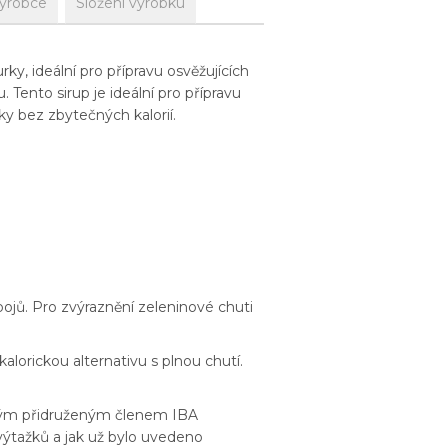
výrobce
Složení výrobku
y, ideální pro přípravu osvěžujících
 Tento sirup je ideální pro přípravu
ky bez zbytečných kalorií.
pojů. Pro zvýraznění zeleninové chuti
alorickou alternativu s plnou chutí.
dným přidruženým členem IBA
ýtažků a jak už bylo uvedeno