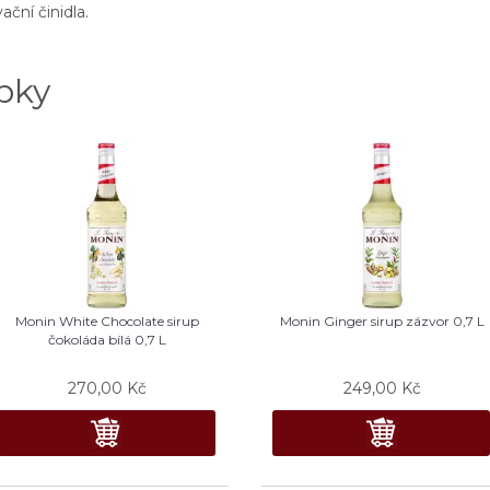
ční činidla.
bky
Monin White Chocolate sirup
Monin Ginger sirup zázvor 0,7 L
čokoláda bílá 0,7 L
270,00
Kč
249,00
Kč