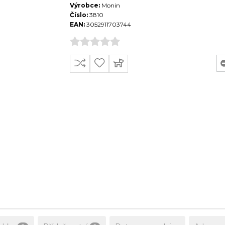
Výrobce:
Monin
Číslo:
3810
EAN:
3052911703744