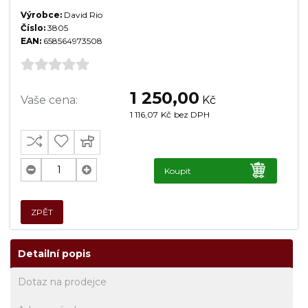
Výrobce:
David Rio
Číslo:
3805
EAN:
658564973508
1 250,00
Vaše cena:
Kč
1 116,07
Kč
bez DPH
Koupit
ZPĚT
Detailní popis
Dotaz na prodejce