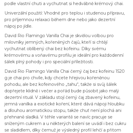
podle vlastní chuti a vychutnat si hedvábně krémový chai.
Univerzální použití: Vhodné pro teplou i studenou přípravu,
pro příjemnou relaxaci během dne nebo jako dezertní
nápoj po jídle.
David Rio Flamingo Vanilla Chai je skvělou volbou pro
milovníky jemných, kořeněných čajů, kteří si chtějí
vychutnat oblíbený chai bez kofeinu. Díky svému
krémovému a voňavému profilu je ideální pro každodenní
šálek plný pohody i pro speciální příležitosti.
David Rio Flamingo Vanilla Chai černý čaj bez kofeinu 1520
g je chai pro chvíle, kdy chcete hřejivou kořeněnou
pohodu, ale bez kofeinového „tahu“, takže si svůj šálek
dopřejete klidně i večer a pořád bude působit jako malý
dezertní rituál. V základu stojí černý čaj zbavený kofeinu,
jemná vanilka a exotické koření, které dává nápoji hloubku
a dlouhou aromatickou stopu, takže chuť není plochá ani
přehnaně sladká. V téhle variantě se navíc pracuje se
sníženým cukrem a u některých balení se uvádí i bez cukru
se sladidlem, díky čemuž je výsledný profil lehčí a přitom