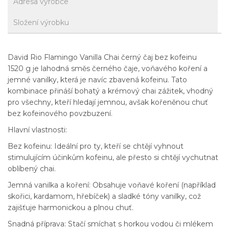
Adresa výrobce
Složení výrobku
David Rio Flamingo Vanilla Chai černý čaj bez kofeinu
1520 g je lahodná směs černého čaje, voňavého koření a
jemné vanilky, která je navíc zbavená kofeinu. Tato
kombinace přináší bohatý a krémový chai zážitek, vhodný
pro všechny, kteří hledají jemnou, avšak kořeněnou chuť
bez kofeinového povzbuzení.
Hlavní vlastnosti:
Bez kofeinu: Ideální pro ty, kteří se chtějí vyhnout
stimulujícím účinkům kofeinu, ale přesto si chtějí vychutnat
oblíbený chai.
Jemná vanilka a koření: Obsahuje voňavé koření (například
skořici, kardamom, hřebíček) a sladké tóny vanilky, což
zajišťuje harmonickou a plnou chuť.
Snadná příprava: Stačí smíchat s horkou vodou či mlékem