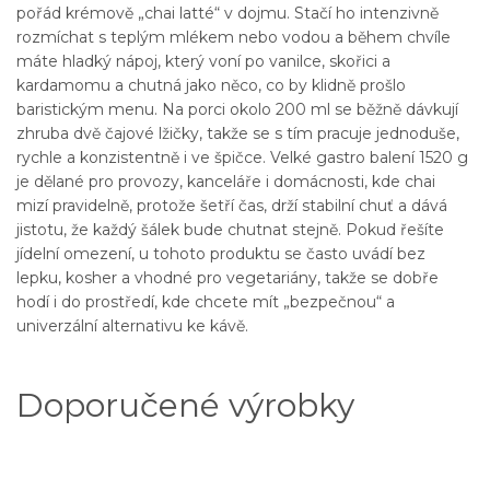
pořád krémově „chai latté“ v dojmu. Stačí ho intenzivně
rozmíchat s teplým mlékem nebo vodou a během chvíle
máte hladký nápoj, který voní po vanilce, skořici a
kardamomu a chutná jako něco, co by klidně prošlo
baristickým menu. Na porci okolo 200 ml se běžně dávkují
zhruba dvě čajové lžičky, takže se s tím pracuje jednoduše,
rychle a konzistentně i ve špičce. Velké gastro balení 1520 g
je dělané pro provozy, kanceláře i domácnosti, kde chai
mizí pravidelně, protože šetří čas, drží stabilní chuť a dává
jistotu, že každý šálek bude chutnat stejně. Pokud řešíte
jídelní omezení, u tohoto produktu se často uvádí bez
lepku, kosher a vhodné pro vegetariány, takže se dobře
hodí i do prostředí, kde chcete mít „bezpečnou“ a
univerzální alternativu ke kávě.
Doporučené výrobky