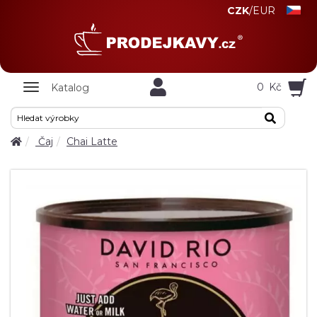
CZK
/
EUR
Zobrazit
0
Kč
Katalog
nabidku
Čaj
Chai Latte