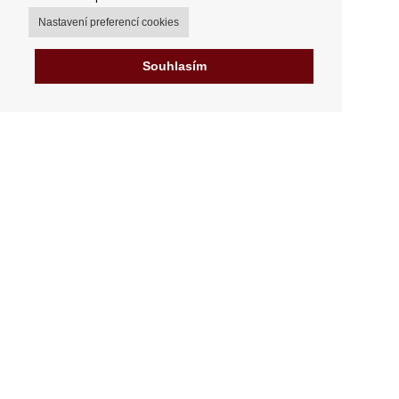
Nastavení preferencí cookies
Souhlasím
Můj účet
Možnosti dopravy
Možnosti platby
Jak nakupovat
Výdejní místa
Obchodní podmínky
Reklamační řád
Odstoupit od smlouvy