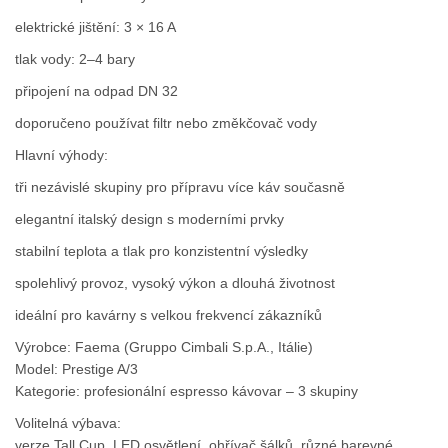
elektrické jištění: 3 × 16 A
tlak vody: 2–4 bary
připojení na odpad DN 32
doporučeno používat filtr nebo změkčovač vody
Hlavní výhody:
tři nezávislé skupiny pro přípravu více káv současně
elegantní italský design s moderními prvky
stabilní teplota a tlak pro konzistentní výsledky
spolehlivý provoz, vysoký výkon a dlouhá životnost
ideální pro kavárny s velkou frekvencí zákazníků
Výrobce: Faema (Gruppo Cimbali S.p.A., Itálie)
Model: Prestige A/3
Kategorie: profesionální espresso kávovar – 3 skupiny
Volitelná výbava:
verze Tall Cup, LED osvětlení, ohřívač šálků, různé barevné