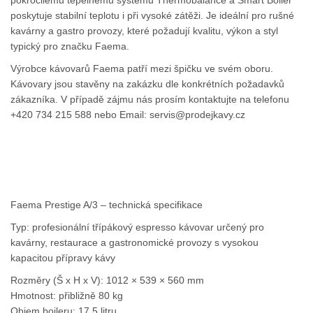
poskytuje stabilní teplotu i při vysoké zátěži. Je ideální pro rušné
kavárny a gastro provozy, které požadují kvalitu, výkon a styl
typický pro značku Faema.
Výrobce kávovarů Faema patří mezi špičku ve svém oboru.
Kávovary jsou stavěny na zakázku dle konkrétních požadavků
zákazníka. V případě zájmu nás prosím kontaktujte na telefonu
+420 734 215 588 nebo Email: servis@prodejkavy.cz
Faema Prestige A/3 – technická specifikace
Typ: profesionální třípákový espresso kávovar určený pro
kavárny, restaurace a gastronomické provozy s vysokou
kapacitou přípravy kávy
Rozměry (Š x H x V): 1012 × 539 × 560 mm
Hmotnost: přibližně 80 kg
Objem bojleru: 17,5 litru