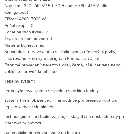
Napájení: 220–240 V / 50–60 Hz nebo 380–415 V (dle
konfigurace)
Příkon: 4200–7000 W
Počet skupin: 3
Počet parních trysek: 2
Tryska na horkou vodu: 1
Materiál bojleru: měď
Konstrukce: nerezové tělo s hliníkovými a dřevěnými prvky,
inspirované ikonickým designem Faema ze 70. let
Barevné provedení: nerezová ocel, černá, bílá, červená nebo
volitelné barevné kombinace
Tepelný systém:
termosyfonový systém s vysokou stabilitou teploty
systém Thermobalance / Thermodrive pro přesnou kontrolu
teploty vody ve skupinách
technologie Smart Boiler zajišťující stálý tlak a dostatek páry při
intenzivním provozu
automatické doplňování vody do bojleru