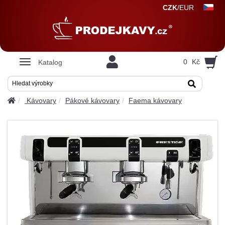
CZK
/
EUR
Zobrazit
0
Kč
Katalog
nabidku
Kávovary
Pákové kávovary
Faema kávovary