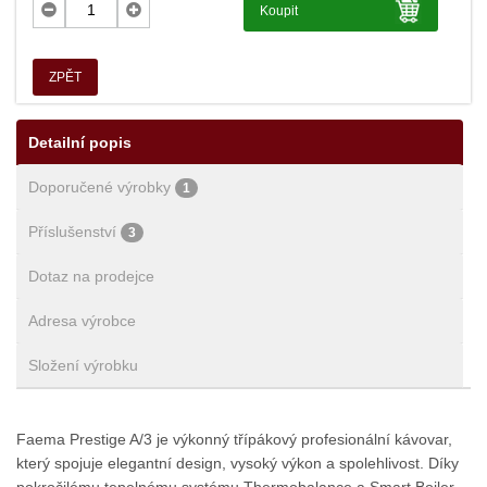
Koupit
ZPĚT
Detailní popis
Doporučené výrobky
1
Příslušenství
3
Dotaz na prodejce
Adresa výrobce
Složení výrobku
Faema Prestige A/3 je výkonný třípákový profesionální kávovar,
který spojuje elegantní design, vysoký výkon a spolehlivost. Díky
pokročilému tepelnému systému Thermobalance a Smart Boiler