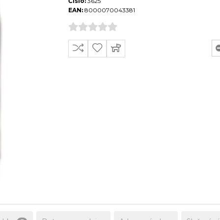
Číslo:
3625
EAN:
8000070043381