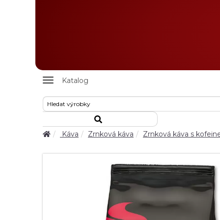
Zobrazit
Katalog
nabidku
Káva
Zrnková káva
Zrnková káva s kofei