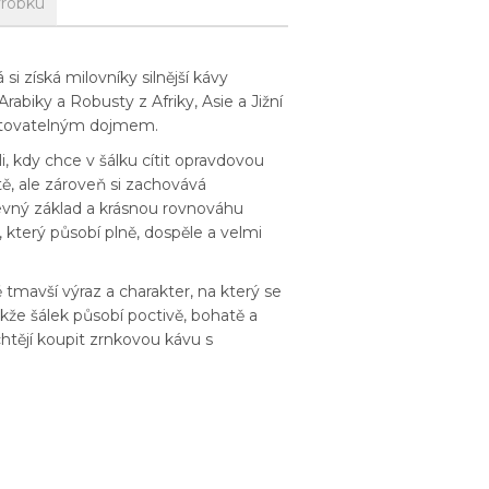
ýrobku
i získá milovníky silnější kávy
biky a Robusty z Afriky, Asie a Jižní
amatovatelným dojmem.
, kdy chce v šálku cítit opravdovou
ě, ale zároveň si zachovává
 pevný základ a krásnou rovnováhu
l, který působí plně, dospěle a velmi
ě tmavší výraz a charakter, na který se
že šálek působí poctivě, bohatě a
chtějí koupit zrnkovou kávu s