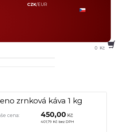
CZK
/
EUR
0
Kč
eno zrnková káva 1 kg
450,00
še cena:
Kč
401,79
Kč
bez DPH