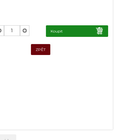
Koupit
ZPĚT