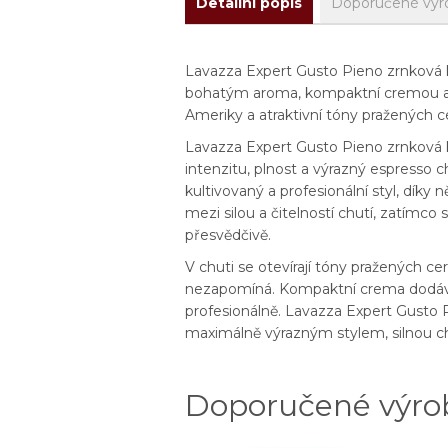
Detailní popis
Doporučené výr
Lavazza Expert Gusto Pieno zrnková káv
bohatým aroma, kompaktní cremou a ch
Ameriky a atraktivní tóny pražených c
Lavazza Expert Gusto Pieno zrnková káv
intenzitu, plnost a výrazný espresso 
kultivovaný a profesionální styl, díky
mezi silou a čitelností chutí, zatímco 
přesvědčivě.
V chuti se otevírají tóny pražených cer
nezapomíná. Kompaktní crema dodává k
profesionálně. Lavazza Expert Gusto Pi
maximálně výrazným stylem, silnou 
Doporučené výro