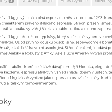
obky
Dotaz na prodejce
Adresa výrobce
Složení v
3
a 1 kg je výrazná a plná espresso směs s intenzitou 12/13, která s
arakterem pravého italského espressa. Střední pražení, směs Ara
ereálií a tabáku vytvářejí šálek s hloubkou, silou a dlouho zap
a 1 kg je přesně ten typ kávy, který si zákazník vybere ve chvíli
charakter. Už od prvního doušku působí silně, sebevědomě a bohat
 němuž je každá šálka velmi uspokojivá. Střední pražení jí dodává
směs Arabiky a Robusty z Afriky, Asie a Jižní Ameriky vytváří profi
eálií a tabáku, které celé kávě dávají zemitější hloubku, elegantn
aždému espressu atraktivní vzhled i hladší dojem v ústech, tak
eno 1 kg krásně vynikne jako espresso a osloví zákazníky, kteří 
chutí a italským temperamentem.
bky