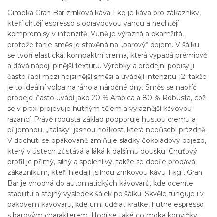
Gimoka Gran Bar zrnková káva 1 kg je káva pro zákazníky,
kteří chtějí espresso s opravdovou vahou a nechtějí
kompromisy v intenzitě. Vůně je výrazná a okamžitá,
protože tahle směs je stavěná na „barový“ dojem. V šálku
se tvoří elastická, kompaktní crema, která vypadá prémiově
a dává nápoji plnější texturu. Výrobky a prodejní popisy ji
často řadí mezi nejsilnější směsi a uvádějí intenzitu 12, takže
je to ideální volba na ráno a náročné dny. Směs se napříč
prodejci často uvádí jako 20 % Arabica a 80 % Robusta, což
se v praxi projevuje hutným tělem a výraznější kávovou
razancí. Právě robusta základ podporuje hustou cremu a
příjemnou, „italsky“ jasnou hořkost, která nepůsobí prázdně.
V dochuti se opakovaně zmiňuje sladký čokoládový dojezd,
který v ústech zůstává a láká k dalšímu doušku. Chuťový
profil je přímý, silný a spolehlivý, takže se dobře prodává
zákazníkům, kteří hledají „silnou zrnkovou kávu 1 kg“. Gran
Bar je vhodná do automatických kávovarů, kde oceníte
stabilitu a stejný výsledek šálek po šálku. Skvěle funguje i v
pákovém kávovaru, kde umí udělat krátké, hutné espresso
s barovým charakterem. Hodí se také do moka konvičky,