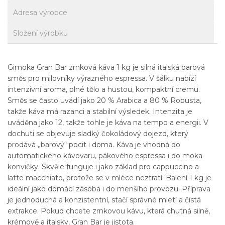
Adresa výrobce
Složení výrobku
Gimoka Gran Bar zrnková káva 1 kg je silná italská barová
směs pro milovníky výrazného espressa. V šálku nabízí
intenzivní aroma, plné tělo a hustou, kompaktní cremu.
Směs se často uvádí jako 20 % Arabica a 80 % Robusta,
takže káva má razanci a stabilní výsledek. Intenzita je
uváděna jako 12, takže tohle je káva na tempo a energii. V
dochuti se objevuje sladký čokoládový dojezd, který
prodává „barový“ pocit i doma. Káva je vhodná do
automatického kávovaru, pákového espressa i do moka
konvičky. Skvěle funguje i jako základ pro cappuccino a
latte macchiato, protože se v mléce neztratí. Balení 1 kg je
ideální jako domácí zásoba i do menšího provozu. Příprava
je jednoduchá a konzistentní, stačí správné mletí a čistá
extrakce. Pokud chcete zrnkovou kávu, která chutná silně,
krémově a italsky, Gran Bar je jistota.