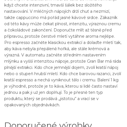
když chcete intenzivní, tmavší šálek bez složitého
nastavování. V mléčných nápojích drží chuť a nezmizí,
takže cappuccino má pořád jasné kávové srdce. Zákazník
od této kávy může čekat plnost, intenzitu, výraznou cremu
a čokoládové zakončení. Doporučte mlít až těsně před
přípravou, protože čerstvé mletí vytáhne aroma nejlépe.
Pro espresso začněte klasickou extrakcí a dolaďte mletí tak,
aby káva nebyla přepáleně hořká, ale stále krémová a
výrazná. V automatu začněte středním nastavením
mlýnku a vyšší intenzitou nápoje, protože Gran Bar má ráda
plnější extrakci. Kdo chce jemnější dojem, zvolí kratší nápoj
nebo o stupeň hrubší mletí. Kdo chce barovou razanci, zvolí
kratší espresso a nechá vyniknout tělo i cremu. Balení 1 kg
je výhodné, protože je to káva, kterou si lidé často nastaví
jednou a pak ji už jen doplňují. To je přesně ten typ
produktu, který se prodává „jistotou“ a vrací se v
opakovaných objednávkách.
Doporučené výrobky