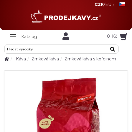
CZK
/
EUR
Zobrazit
0
Kč
Katalog
nabidku
Káva
Zrnková káva
Zrnková káva s kofeinem