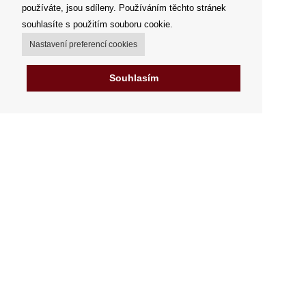
používáte, jsou sdíleny. Používáním těchto stránek
souhlasíte s použitím souboru cookie.
Nastavení preferencí cookies
Souhlasím
Můj účet
Možnosti dopravy
Možnosti platby
Jak nakupovat
Výdejní místa
Obchodní podmínky
Reklamační řád
Odstoupit od smlouvy
Fakturace v EU