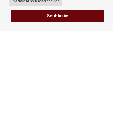
Nastavení preferencí cookies
Souhlasím
Můj účet
Možnosti dopravy
Možnosti platby
Jak nakupovat
Výdejní místa
Obchodní podmínky
Reklamační řád
Odstoupit od smlouvy
Fakturace v EU