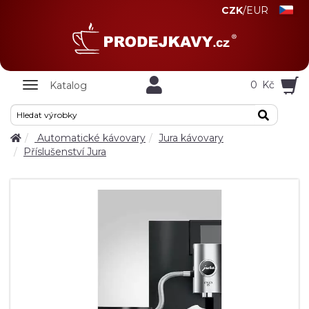
CZK
/
EUR
Zobrazit
0
Kč
Katalog
nabidku
Automatické kávovary
Jura kávovary
Příslušenství Jura