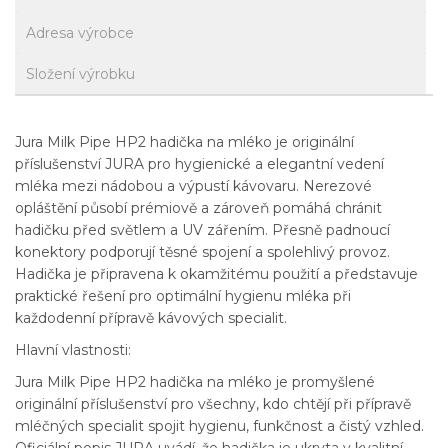
Adresa výrobce
Složení výrobku
Jura Milk Pipe HP2 hadička na mléko je originální
příslušenství JURA pro hygienické a elegantní vedení
mléka mezi nádobou a výpustí kávovaru. Nerezové
opláštění působí prémiově a zároveň pomáhá chránit
hadičku před světlem a UV zářením. Přesně padnoucí
konektory podporují těsné spojení a spolehlivý provoz.
Hadička je připravena k okamžitému použití a představuje
praktické řešení pro optimální hygienu mléka při
každodenní přípravě kávových specialit.
Hlavní vlastnosti:
Jura Milk Pipe HP2 hadička na mléko je promyšlené
originální příslušenství pro všechny, kdo chtějí při přípravě
mléčných specialit spojit hygienu, funkčnost a čistý vzhled.
Oficiální popis JURA uvádí, že hadička je ukryta v kvalitní