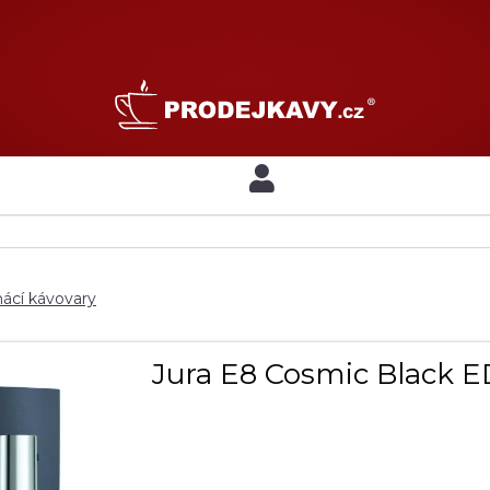
cí kávovary
Jura E8 Cosmic Black E