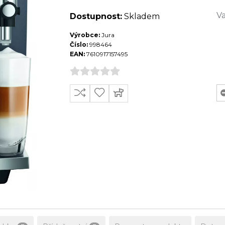
Va
Dostupnost:
Skladem
Výrobce:
Jura
Číslo:
998464
EAN:
7610917157495