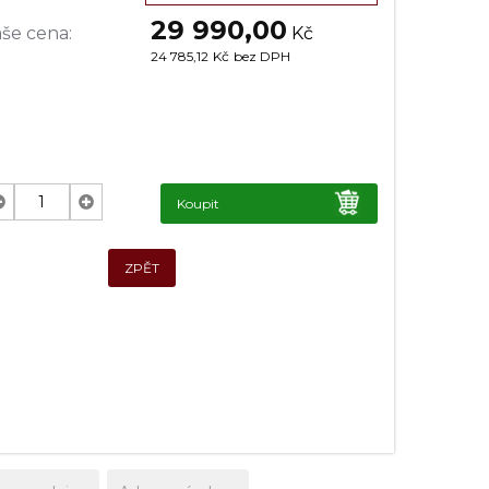
29 990,00
še cena:
Kč
24 785,12
Kč
bez DPH
Koupit
ZPĚT