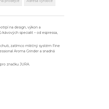
na prodejce
Adresa výrobce
potrpí na design, výkon a
 kávových specialit – od espressa,
i chuti, zatímco mléčný systém Fine
essional Aroma Grinder a snadná
u pro značku JURA.