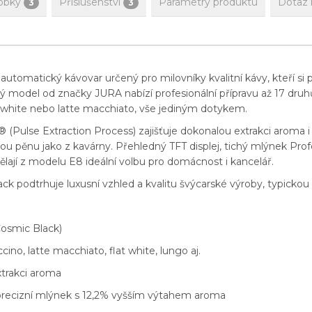
obky
Příslušenství
Parametry produktu
Dotaz 
3
3
utomatický kávovar určený pro milovníky kvalitní kávy, kteří si 
 model od značky JURA nabízí profesionální přípravu až 17 druhů
 white nebo latte macchiato, vše jediným dotykem.
® (Pulse Extraction Process) zajišťuje dokonalou extrakci aroma 
 pěnu jako z kavárny. Přehledný TFT displej, tichý mlýnek Prof
lají z modelu E8 ideální volbu pro domácnost i kancelář.
ck podtrhuje luxusní vzhled a kvalitu švýcarské výroby, typicko
osmic Black)
ino, latte macchiato, flat white, lungo aj.
trakci aroma
 precizní mlýnek s 12,2% vyšším výtahem aroma