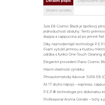
Detailní popis
Doporučené výr
Složení výrobku
Jura E8 Cosmic Black je špičkový plnoa
jednoduchost obsluhy. Tento prémiový
doppia a cappuccina až po jemné flat
Díky nejmodernější technologii P.E.P.
Foam vytváří jemnou a hustou mléčnou
údržba s funkcí One-Touch Cleaning dě
Elegantní provedení Piano Cosmic Bla
Hlavní vlastnosti výrobku:
Plnoautomatický kávovar JURA E8 (C
Až 17 druhů nápojů – espresso, cappucc
P.E.P.® technologie pro dokonalou ex
Professional Aroma Grinder – tichý a