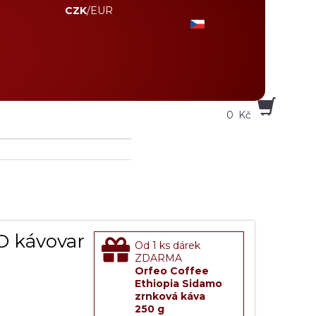
CZK
/
EUR
0
Kč
D kávovar
Od
1
ks dárek
ZDARMA
Orfeo Coffee
Ethiopia Sidamo
zrnková káva
250 g