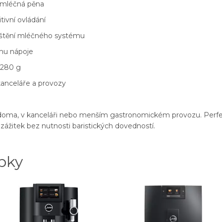
 mléčná pěna
tivní ovládání
ištění mléčného systému
emu nápoje
: 280 g
anceláře a provozy
 doma, v kanceláři nebo menším gastronomickém provozu. Perfektn
 zážitek bez nutnosti baristických dovedností.
bky