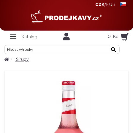
CZK
/
EUR
Zobrazit
0
Kč
Katalog
nabidku
Sirupy