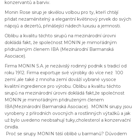
konzervantů a barviv.
Monin Rose sirup je skvělou volbou pro ty, kteří chtějí
přidat nezaměnitelný a elegantní květinový prvek do svých
nápojů a dezertů, přinášející nádech luxusu a jemnosti.
Oblibu a kvalitu těchto sirupů na mezinárodní úrovni
dokládá fakt, že společnost MONIN je mimořádným
přidruženým členem IBA (Mezinárodní Barmanská
Asociace).
Firma MONIN S.A. je nezávislý rodinný podnik s tradicí od
roku 1912. Firma exportuje své výrobky do více než 100
zemí ,ale také z mnoha zemí dováží vybrané vysoce
kvalitní ingredience pro výrobu. Oblibu a kvalitu těchto
sirupů na mezinárodní úrovni dokládá fakt,že společnost
MONIN je mimořádným přidruženým členem
IBA(Mezinárodní Barmanská Asociace). MONIN sirupy jsou
vyrobeny z přírodních ovocných a rostlinných výtažků a jak
už bylo uvedeno neobsahují tuky,cholesterol a konzervační
činidla.
Proč se sirupy MONIN těší oblibě u barmanů? Důvodem