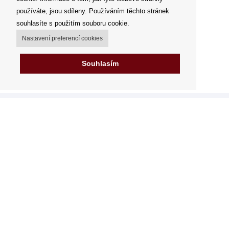
používáte, jsou sdíleny. Používáním těchto stránek
souhlasíte s použitím souboru cookie.
Nastavení preferencí cookies
Souhlasím
Můj účet
Možnosti dopravy
Možnosti platby
Jak nakupovat
Výdejní místa
Obchodní podmínky
Reklamační řád
Odstoupit od smlouvy
Fakturace v EU