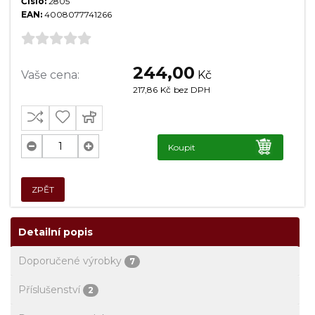
Číslo:
2805
EAN:
4008077741266
244,00
Vaše cena:
Kč
217,86
Kč
bez DPH
Koupit
ZPĚT
Detailní popis
Doporučené výrobky
7
Příslušenství
2