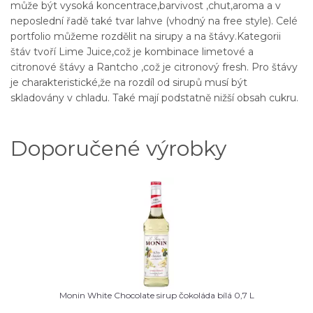
může být vysoká koncentrace,barvivost ,chut,aroma a v
neposlední řadě také tvar lahve (vhodný na free style). Celé
portfolio můžeme rozdělit na sirupy a na štávy.Kategorii
štáv tvoří Lime Juice,což je kombinace limetové a
citronové štávy a Rantcho ,což je citronový fresh. Pro štávy
je charakteristické,že na rozdíl od sirupů musí být
skladovány v chladu. Také mají podstatně nižší obsah cukru.
Doporučené výrobky
Monin White Chocolate sirup čokoláda bílá 0,7 L