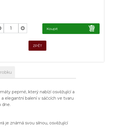
Koupit
ZPĚT
ýrobku
máty peprné, který nabízí osvěžující a
 a elegantní balení v sáčcích ve tvaru
m dne.
á je známá svou silnou, osvěžující