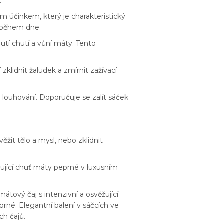
.
ým účinkem, který je charakteristický
ní během dne.
nutí chutí a vůní máty. Tento
klidnit žaludek a zmírnit zažívací
 louhování. Doporučuje se zalít sáček
ěžit tělo a mysl, nebo zklidnit
ěžující chuť máty peprné v luxusním
átový čaj s intenzivní a osvěžující
prné. Elegantní balení v sáčcích ve
ch čajů.