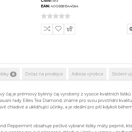
Číslo:
593
EAN:
4006581544564
obky
Dotaz na prodejce
Adresa výrobce
Složení v
6
čaj je prémiový bylinný čaj vyrobený z vysoce kvalitních lístků 
 luxusní řady Eilles Tea Diamond, známé pro svou prvotřídní kvalitu
é chladivé a uklidňující účinky, a je ideální pro pití kdykoli běhe
ond Peppermint obsahuje pečlivě vybrané lístky máty peprné, kter