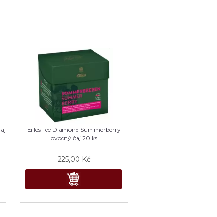
čaj
Eilles Tee Diamond Summerberry
ovocný čaj 20 ks
225,00
Kč