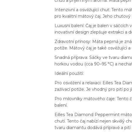
chutí a příjemným aroma. Máta peprná
Intenzivní a osvěžující chuť: Tento má
pro kvalitní mátový čaj. Jeho chuťový p
Luxusní balení: Čaj je balen v sáčcích 
inovativní design zlepšuje extrakci a d
Zdravotní přínosy: Máta peprná je znám
potíže. Mátový čaj je také osvěžující a u
Snadná příprava: Sáčky ve tvaru diama
horkou vodou (cca 90–95 °C) a nechat 
Ideální použití:
Pro osvěžení a relaxaci: Eilles Tea Di
zažívací potíže. Je vhodný pro pití po
Pro milovníky mátového čaje: Tento čaj
balení.
Eilles Tea Diamond Peppermint mátový č
chutí. Tento čaj nabízí nejen skvělý c
tvaru diamantu dodává přípravě a pití 