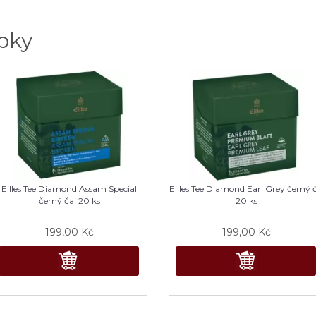
bky
Eilles Tee Diamond Assam Special
Eilles Tee Diamond Earl Grey černý 
černý čaj 20 ks
20 ks
199,00
Kč
199,00
Kč