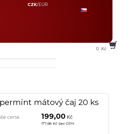
CZK
/
EUR
0
Kč
permint mátový čaj 20 ks
199,00
še cena:
Kč
177,68
Kč
bez DPH