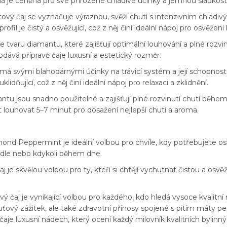
 je ceněna pro své přirozené chladivé účinky a jemnou sladkost
tový čaj se vyznačuje výraznou, svěží chutí s intenzivním chladiv
rofil je čistý a osvěžující, což z něj činí ideální nápoj pro osvěže
ve tvaru diamantu, které zajišťují optimální louhování a plné rozvi
odává přípravě čaje luxusní a estetický rozměr.
á svými blahodárnými účinky na trávicí systém a její schopností z
klidňující, což z něj činí ideální nápoj pro relaxaci a zklidnění.
ntu jsou snadno použitelné a zajišťují plné rozvinutí chutí během
louhovat 5–7 minut pro dosažení nejlepší chuti a aroma.
amond Peppermint je ideální volbou pro chvíle, kdy potřebujete osv
 jídle nebo kdykoli během dne.
 je skvělou volbou pro ty, kteří si chtějí vychutnat čistou a osv
aj je vynikající volbou pro každého, kdo hledá vysoce kvalitní m
huťový zážitek, ale také zdravotní přínosy spojené s pitím máty pe
čaje luxusní nádech, který ocení každý milovník kvalitních bylinný