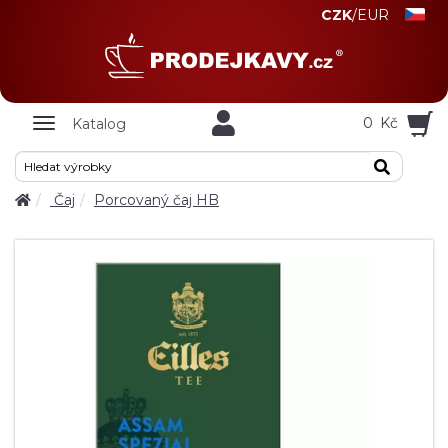
CZK
/
EUR
Zobrazit
0
Kč
Katalog
nabidku
Čaj
Porcovaný čaj HB