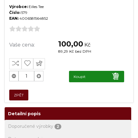
Výrobce:
Eilles Tee
Číslo:
579
EAN:
4006581564852
100,00
Vaše cena:
Kč
89,29
Kč
bez DPH
Koupit
ZPĚT
Detailní popis
Doporučené výrobky
2