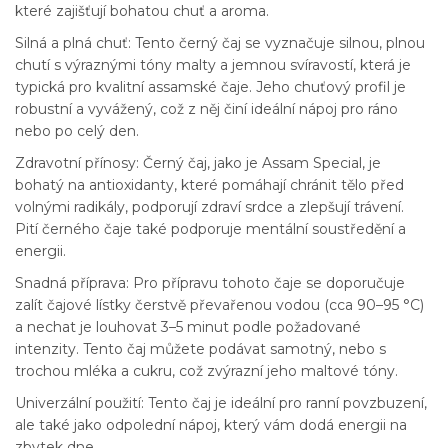
které zajišťují bohatou chuť a aroma.
Silná a plná chuť: Tento černý čaj se vyznačuje silnou, plnou
chutí s výraznými tóny malty a jemnou svíravostí, která je
typická pro kvalitní assamské čaje. Jeho chuťový profil je
robustní a vyvážený, což z něj činí ideální nápoj pro ráno
nebo po celý den.
Zdravotní přínosy: Černý čaj, jako je Assam Special, je
bohatý na antioxidanty, které pomáhají chránit tělo před
volnými radikály, podporují zdraví srdce a zlepšují trávení.
Pití černého čaje také podporuje mentální soustředění a
energii.
Snadná příprava: Pro přípravu tohoto čaje se doporučuje
zalít čajové lístky čerstvě převařenou vodou (cca 90–95 °C)
a nechat je louhovat 3–5 minut podle požadované
intenzity. Tento čaj můžete podávat samotný, nebo s
trochou mléka a cukru, což zvýrazní jeho maltové tóny.
Univerzální použití: Tento čaj je ideální pro ranní povzbuzení,
ale také jako odpolední nápoj, který vám dodá energii na
zbytek dne.