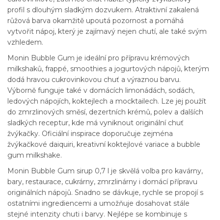
profil s dlouhým sladkým dozvukem. Atraktivní zakalená
růžová barva okamžitě upoutá pozornost a pomáhá
vytvořit nápoj, který je zajímavý nejen chutí, ale také svým
vzhledem.
Monin Bubble Gum je ideální pro přípravu krémových
milkshaků, frappé, smoothies a jogurtových nápojů, kterým
dodá hravou cukrovinkovou chuť a výraznou barvu.
Výborně funguje také v domácích limonádách, sodách,
ledových nápojích, koktejlech a mocktailech. Lze jej použít
do zmrzlinových směsí, dezertních krémů, polev a dalších
sladkých receptur, kde má vyniknout originální chuť
žvýkačky. Oficiální inspirace doporučuje zejména
žvýkačkové daiquiri, kreativní koktejlové variace a bubble
gum milkshake.
Monin Bubble Gum sirup 0,7 l je skvělá volba pro kavárny,
bary, restaurace, cukrárny, zmrzlinárny i domácí přípravu
originálních nápojů. Snadno se dávkuje, rychle se propojí s
ostatními ingrediencemi a umožňuje dosahovat stále
stejné intenzity chuti i barvy. Nejlépe se kombinuje s