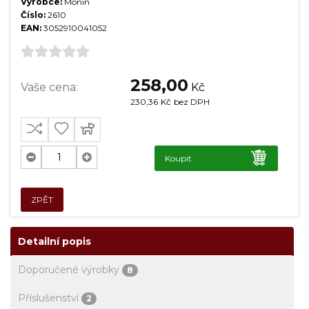
Výrobce:
Monin
Číslo:
2610
EAN:
3052910041052
258,00
Vaše cena:
Kč
230,36
Kč
bez DPH
Koupit
ZPĚT
Detailní popis
Doporučené výrobky
8
Příslušenství
2