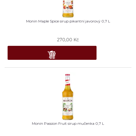
Monin Maple Spice sirup pikantní javorový 0,7 L
270,00
Kč
Monin Passion Fruit sirup mučenka 0,7 L