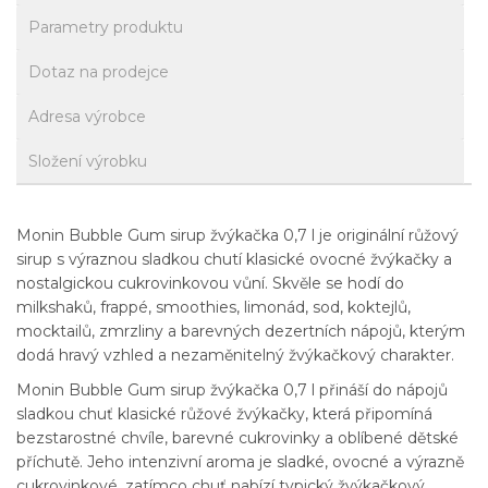
Parametry produktu
Dotaz na prodejce
Adresa výrobce
Složení výrobku
Monin Bubble Gum sirup žvýkačka 0,7 l je originální růžový
sirup s výraznou sladkou chutí klasické ovocné žvýkačky a
nostalgickou cukrovinkovou vůní. Skvěle se hodí do
milkshaků, frappé, smoothies, limonád, sod, koktejlů,
mocktailů, zmrzliny a barevných dezertních nápojů, kterým
dodá hravý vzhled a nezaměnitelný žvýkačkový charakter.
Monin Bubble Gum sirup žvýkačka 0,7 l přináší do nápojů
sladkou chuť klasické růžové žvýkačky, která připomíná
bezstarostné chvíle, barevné cukrovinky a oblíbené dětské
příchutě. Jeho intenzivní aroma je sladké, ovocné a výrazně
cukrovinkové, zatímco chuť nabízí typický žvýkačkový