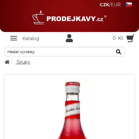
CZK
/
EUR
Zobrazit
0
Kč
Katalog
nabidku
Sirupy