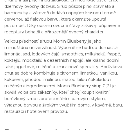
džemový ovocný dozvuk. Sirup působí plně, šťavnatě a
harmonicky a zároveň dodává nápojům krásnou temně
červenou až fialovou barvu, která okamžitě upoutá
pozornost. Díky obsahu ovocné šťávy získávají připravené
receptury bohatší a přirozenější ovocný charakter.
Velkou předností sirupu Monin Blueberry je jeho
mimořádná univerzálnost. Výborně se hodí do domácích
limonád, sod, ledových čajů, smoothies, milkshaků, frappé,
koktejlů, mocktailů a dezertních nápojů, ale krásně doplní
také jogurtové, mléčné a zmrzlinové speciality. Borůvková
chuť se dobře kombinuje s citronem, limetkou, vanilkou,
kokosem, jahodou, malinou, mátou, bílou čokoládou i
mléčnými ingrediencemi. Monin Blueberry sirup 0,7 l je
skvělá volba pro zákazníky, kteří chtějí koupit kvalitní
borůvkový sirup s profesionálním barovým stylem,
výraznou barvou a širokým využitím doma, v kavárně, baru,
restauraci i hotelovém provozu.