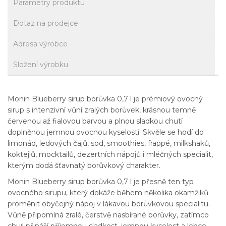
Parametry produktu
Dotaz na prodejce
Adresa výrobce
Složení výrobku
Monin Blueberry sirup borůvka 0,7 l je prémiový ovocný
sirup s intenzivní vůní zralých borůvek, krásnou temně
červenou až fialovou barvou a plnou sladkou chutí
doplněnou jemnou ovocnou kyselostí. Skvěle se hodí do
limonád, ledových čajů, sod, smoothies, frappé, milkshaků,
koktejlů, mocktailů, dezertních nápojů i mléčných specialit,
kterým dodá šťavnatý borůvkový charakter.
Monin Blueberry sirup borůvka 0,7 l je přesně ten typ
ovocného sirupu, který dokáže během několika okamžiků
proměnit obyčejný nápoj v lákavou borůvkovou specialitu.
Vůně připomíná zralé, čerstvě nasbírané borůvky, zatímco
chuť přináší příjemnou sladkost, jemnou kyselost a lehce