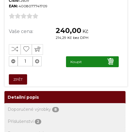
Číslo:
2609
EAN:
4008077741709
240,00
Vaše cena:
Kč
214,29
Kč
bez DPH
Koupit
ZPĚT
Detailní popis
Doporučené výrobky
8
Příslušenství
2