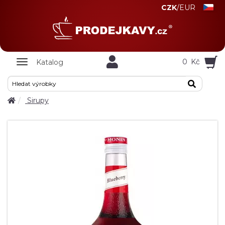
CZK
/
EUR
Zobrazit
0
Kč
Katalog
nabidku
Sirupy