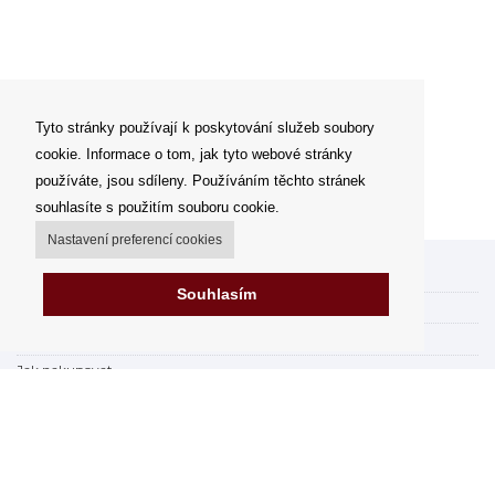
Tyto stránky používají k poskytování služeb soubory
cookie. Informace o tom, jak tyto webové stránky
používáte, jsou sdíleny. Používáním těchto stránek
souhlasíte s použitím souboru cookie.
Nastavení preferencí cookies
Můj účet
Souhlasím
Možnosti dopravy
Možnosti platby
Jak nakupovat
Výdejní místa
Obchodní podmínky
Reklamační řád
Odstoupit od smlouvy