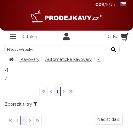
CZK
/
EUR
Zobrazit
0
Kč
Katalog
nabidku
Kávovary
Automatické kávovary
-1
-1
-1
1
Zobrazit filtry
Načíst další
1