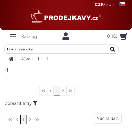
CZK
/
EUR
Zobrazit
0
Kč
Katalog
nabidku
Káva
-1
-1
-1
-1
1
Zobrazit filtry
Načíst další
1