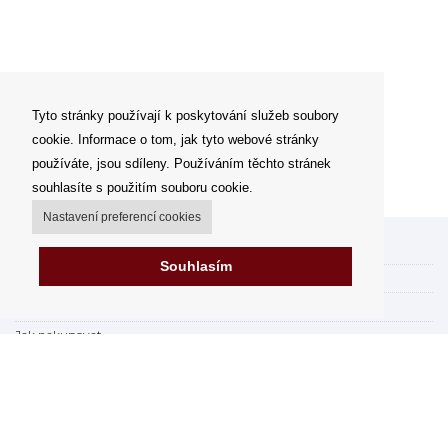
Tyto stránky používají k poskytování služeb soubory
cookie. Informace o tom, jak tyto webové stránky
používáte, jsou sdíleny. Používáním těchto stránek
souhlasíte s použitím souboru cookie.
Nastavení preferencí cookies
Můj účet
Souhlasím
Možnosti dopravy
Možnosti platby
Jak nakupovat
Výdejní místa
Obchodní podmínky
Reklamační řád
Odstoupit od smlouvy