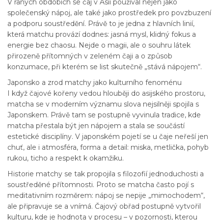
V raných obdobích se čaj v Asii používal nejen jako
společenský nápoj, ale také jako prostředek pro povzbuzení
a podporu soustředění. Právě to je jedna z hlavních linií,
která matchu provází dodnes: jasná mysl, klidný fokus a
energie bez chaosu. Nejde o magii, ale o souhru látek
přirozeně přítomných v zeleném čaji a o způsob
konzumace, při kterém se list skutečně „stává nápojem“.
Japonsko a zrod matchy jako kulturního fenoménu
I když čajové kořeny vedou hlouběji do asijského prostoru,
matcha se v moderním významu slova nejsilněji spojila s
Japonskem. Právě tam se postupně vyvinula tradice, kde
matcha přestala být jen nápojem a stala se součástí
estetické disciplíny. V japonském pojetí se u čaje neřeší jen
chuť, ale i atmosféra, forma a detail: miska, metlička, pohyb
rukou, ticho a respekt k okamžiku.
Historie matchy se tak propojila s filozofií jednoduchosti a
soustředěné přítomnosti. Proto se matcha často pojí s
meditativním rozměrem: nápoj se nepije „mimochodem“,
ale připravuje se a vnímá. Čajový obřad postupně vytvořil
kulturu, kde je hodnota v procesu – v pozornosti, kterou