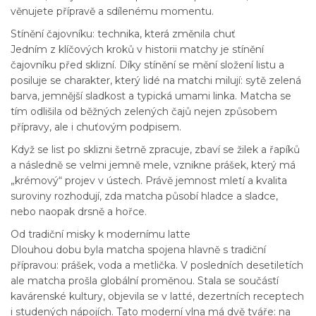
věnujete přípravě a sdílenému momentu.
Stínění čajovníku: technika, která změnila chuť
Jedním z klíčových kroků v historii matchy je stínění
čajovníku před sklizní. Díky stínění se mění složení listu a
posiluje se charakter, který lidé na matchi milují: sytě zelená
barva, jemnější sladkost a typická umami linka. Matcha se
tím odlišila od běžných zelených čajů nejen způsobem
přípravy, ale i chuťovým podpisem.
Když se list po sklizni šetrně zpracuje, zbaví se žilek a řapíků
a následně se velmi jemně mele, vznikne prášek, který má
„krémový“ projev v ústech. Právě jemnost mletí a kvalita
suroviny rozhodují, zda matcha působí hladce a sladce,
nebo naopak drsně a hořce.
Od tradiční misky k modernímu latte
Dlouhou dobu byla matcha spojena hlavně s tradiční
přípravou: prášek, voda a metlička. V posledních desetiletích
ale matcha prošla globální proměnou. Stala se součástí
kavárenské kultury, objevila se v latté, dezertních receptech
i studených nápojích. Tato moderní vlna má dvě tváře: na