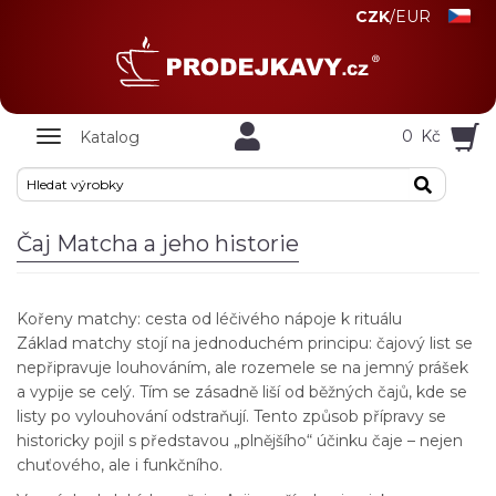
CZK
/
EUR
Zobrazit
0
Kč
Katalog
nabidku
Čaj Matcha a jeho historie
Kořeny matchy: cesta od léčivého nápoje k rituálu
Základ matchy stojí na jednoduchém principu: čajový list se
nepřipravuje louhováním, ale rozemele se na jemný prášek
a vypije se celý. Tím se zásadně liší od běžných čajů, kde se
listy po vylouhování odstraňují. Tento způsob přípravy se
historicky pojil s představou „plnějšího“ účinku čaje – nejen
chuťového, ale i funkčního.