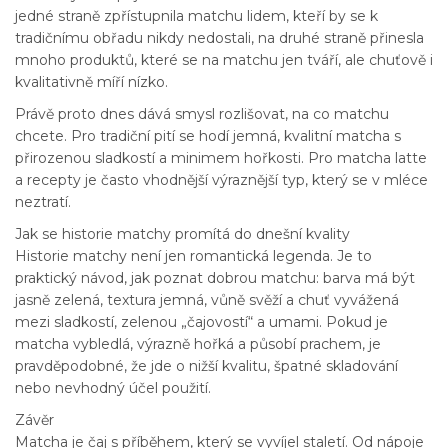
jedné straně zpřístupnila matchu lidem, kteří by se k
tradičnímu obřadu nikdy nedostali, na druhé straně přinesla
mnoho produktů, které se na matchu jen tváří, ale chuťově i
kvalitativně míří nízko.
Právě proto dnes dává smysl rozlišovat, na co matchu
chcete. Pro tradiční pití se hodí jemná, kvalitní matcha s
přirozenou sladkostí a minimem hořkosti. Pro matcha latte
a recepty je často vhodnější výraznější typ, který se v mléce
neztratí.
Jak se historie matchy promítá do dnešní kvality
Historie matchy není jen romantická legenda. Je to
praktický návod, jak poznat dobrou matchu: barva má být
jasně zelená, textura jemná, vůně svěží a chuť vyvážená
mezi sladkostí, zelenou „čajovostí“ a umami. Pokud je
matcha vybledlá, výrazně hořká a působí prachem, je
pravděpodobné, že jde o nižší kvalitu, špatné skladování
nebo nevhodný účel použití.
Závěr
Matcha je čaj s příběhem, který se vyvíjel staletí. Od nápoje