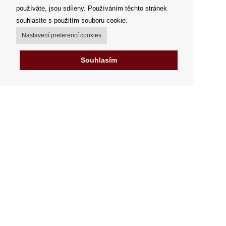
používáte, jsou sdíleny. Používáním těchto stránek
souhlasíte s použitím souboru cookie.
Nastavení preferencí cookies
Souhlasím
Můj účet
Možnosti dopravy
Možnosti platby
Jak nakupovat
Výdejní místa