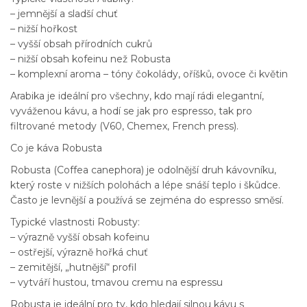
– jemnější a sladší chuť
– nižší hořkost
– vyšší obsah přírodních cukrů
– nižší obsah kofeinu než Robusta
– komplexní aroma – tóny čokolády, oříšků, ovoce či květin
Arabika je ideální pro všechny, kdo mají rádi elegantní,
vyváženou kávu, a hodí se jak pro espresso, tak pro
filtrované metody (V60, Chemex, French press).
Co je káva Robusta
Robusta (Coffea canephora) je odolnější druh kávovníku,
který roste v nižších polohách a lépe snáší teplo i škůdce.
Často je levnější a používá se zejména do espresso směsí.
Typické vlastnosti Robusty:
– výrazně vyšší obsah kofeinu
– ostřejší, výrazně hořká chuť
– zemitější, „hutnější“ profil
– vytváří hustou, tmavou cremu na espressu
Robusta je ideální pro ty, kdo hledají silnou kávu s