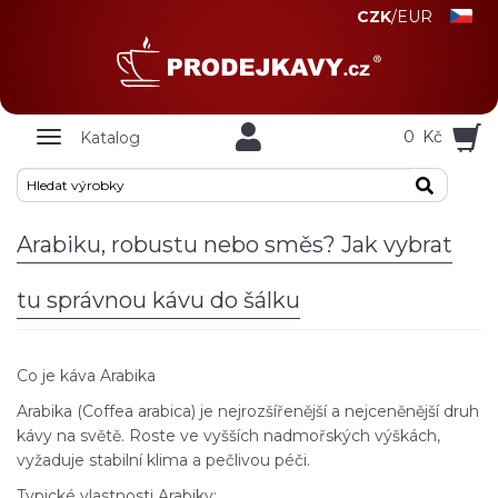
CZK
/
EUR
Zobrazit
0
Kč
Katalog
nabidku
Arabiku, robustu nebo směs? Jak vybrat
tu správnou kávu do šálku
Co je káva Arabika
Arabika (Coffea arabica) je nejrozšířenější a nejceněnější druh
kávy na světě. Roste ve vyšších nadmořských výškách,
vyžaduje stabilní klima a pečlivou péči.
Typické vlastnosti Arabiky: