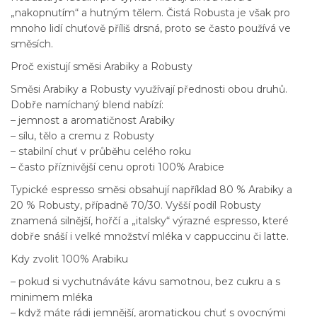
„nakopnutím“ a hutným tělem. Čistá Robusta je však pro
mnoho lidí chuťově příliš drsná, proto se často používá ve
směsích.
Proč existují směsi Arabiky a Robusty
Směsi Arabiky a Robusty využívají přednosti obou druhů.
Dobře namíchaný blend nabízí:
– jemnost a aromatičnost Arabiky
– sílu, tělo a cremu z Robusty
– stabilní chuť v průběhu celého roku
– často příznivější cenu oproti 100% Arabice
Typické espresso směsi obsahují například 80 % Arabiky a
20 % Robusty, případně 70/30. Vyšší podíl Robusty
znamená silnější, hořčí a „italsky“ výrazné espresso, které
dobře snáší i velké množství mléka v cappuccinu či latte.
Kdy zvolit 100% Arabiku
– pokud si vychutnáváte kávu samotnou, bez cukru a s
minimem mléka
– když máte rádi jemnější, aromatickou chuť s ovocnými