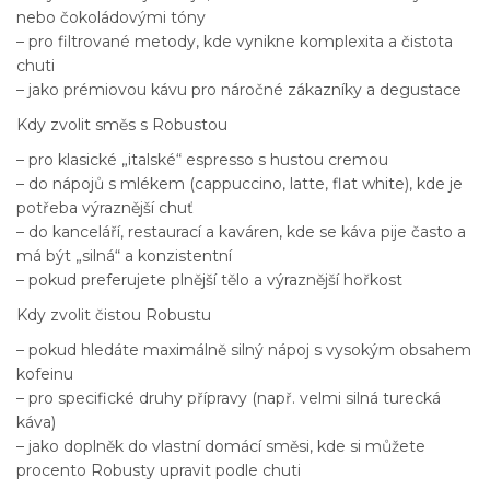
nebo čokoládovými tóny
– pro filtrované metody, kde vynikne komplexita a čistota
chuti
– jako prémiovou kávu pro náročné zákazníky a degustace
Kdy zvolit směs s Robustou
– pro klasické „italské“ espresso s hustou cremou
– do nápojů s mlékem (cappuccino, latte, flat white), kde je
potřeba výraznější chuť
– do kanceláří, restaurací a kaváren, kde se káva pije často a
má být „silná“ a konzistentní
– pokud preferujete plnější tělo a výraznější hořkost
Kdy zvolit čistou Robustu
– pokud hledáte maximálně silný nápoj s vysokým obsahem
kofeinu
– pro specifické druhy přípravy (např. velmi silná turecká
káva)
– jako doplněk do vlastní domácí směsi, kde si můžete
procento Robusty upravit podle chuti