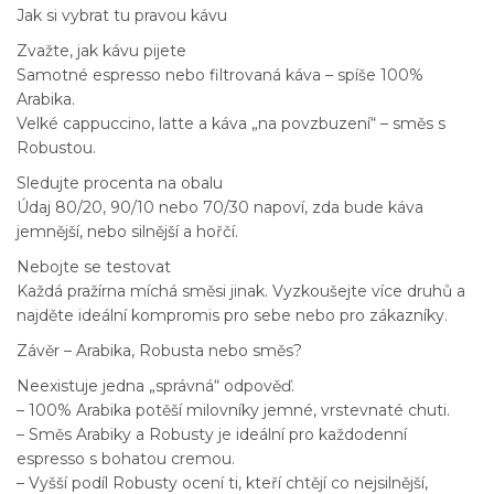
Jak si vybrat tu pravou kávu
Zvažte, jak kávu pijete
Samotné espresso nebo filtrovaná káva – spíše 100%
Arabika.
Velké cappuccino, latte a káva „na povzbuzení“ – směs s
Robustou.
Sledujte procenta na obalu
Údaj 80/20, 90/10 nebo 70/30 napoví, zda bude káva
jemnější, nebo silnější a hořčí.
Nebojte se testovat
Každá pražírna míchá směsi jinak. Vyzkoušejte více druhů a
najděte ideální kompromis pro sebe nebo pro zákazníky.
Závěr – Arabika, Robusta nebo směs?
Neexistuje jedna „správná“ odpověď.
– 100% Arabika potěší milovníky jemné, vrstevnaté chuti.
– Směs Arabiky a Robusty je ideální pro každodenní
espresso s bohatou cremou.
– Vyšší podíl Robusty ocení ti, kteří chtějí co nejsilnější,