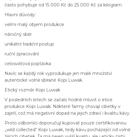
často pohybuje od 15 000 Kč do 25 000 Kč za kilogram.
Hlavní důvody:
velmi malý objem produkce
náročný sběr
unikátní tradiční postup
ruční zpracování
celosvětová poptávka
Navíc se každý rok vyprodukuje jen malé množství
autentické volně sbírané Kopi Luwak.
Etický rozměr Kopi Luwak
V posledních letech se začalo hodně mluvit o etice
produkce Kopi Luwak. Některé farmy chovají cibetky v
zajetí, což má negativní dopad na jejich zdraví i kvalitu kávy.
Proto odborníci doporučují kupovat pouze certifikovanou
„wild collected“ Kopi Luwak, tedy kávu pocházející od volně
žijících cibetek. Ta má nejen vyšší kvalitu, ale i eticky čistý