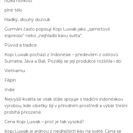
nízká hořkost
plné tělo
hladký, dlouhý dozvuk
Gurmáni často popisují Kopi Luwak jako „sametové
espresso“ nebo „nejhladší kávu světa“.
Původ a tradice
Kopi Luwak pochází z Indonésie – především z ostrovů
Sumatra, Jáva a Bali. Později se její produkce rozšířila i do:
Vietnamu
Filipín
Indie
Nejvyšší kvalita se však stále spojuje s tradiční indonéskou
výrobou, kde cibetky žijí v přírodním prostředí a výběr třešní
probíhá přirozeně.
Cena Kopi Luwak – proč je tak vysoká?
Kopi Luwak je jednou z nejdražších káv na světě. Cena se