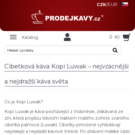
CZK
/
EUR
Zobrazit
0
Kč
Katalog
nabidku
Cibetková káva Kopi Luwak – nejvzácnější
a nejdražší káva světa
Co je Kopi Luwak?
Kopi Luwak je káva pocházející z Indonésie, získávaná ze
zrn, která projdou trávícím traktem malého zvířete zvaného
cibetka palmová (Luwak). Cibetky přirozeně vyhledávají
nejzralejší a nejsladší kávové třešně. Po strávení měkké části