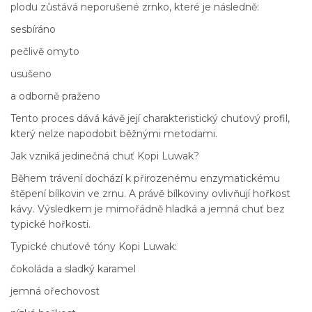
plodu zůstává neporušené zrnko, které je následně:
sesbíráno
pečlivě omyto
usušeno
a odborně praženo
Tento proces dává kávě její charakteristický chuťový profil,
který nelze napodobit běžnými metodami.
Jak vzniká jedinečná chuť Kopi Luwak?
Během trávení dochází k přirozenému enzymatickému
štěpení bílkovin ve zrnu. A právě bílkoviny ovlivňují hořkost
kávy. Výsledkem je mimořádně hladká a jemná chuť bez
typické hořkosti.
Typické chuťové tóny Kopi Luwak:
čokoláda a sladký karamel
jemná ořechovost