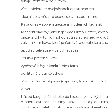
silnější, zemité a hořčí tóny
více kofeinu (až dvojnásobek oproti arabice)
ideální do směsí pro espresso s hustou cremou
Káva dnes – spojení tradice a moderních technik
Moderní pražírny, jako například Orfeo Coffee, kombi
pražení. Díky tomu mohou zdůraznit jedinečný chuť
zákazníkům kávu, která je čerstvá, aromatická a ch
Spotřebitelé stále více vyhledávají:
čerstvě praženou kávu
výběrové kávy z konkrétních farm
udržitelné a etické zdroje
různé způsoby přípravy (espresso, filtr, moka, cold 
Závěr
Původ kávy sahá hluboko do historie. Z divokých eti
moderní evropské pražírny – káva se stala globáln
užít širokou paletu chutí z celého světa a objevit t