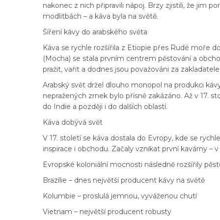
nakonec z nich připravili nápoj. Brzy zjistili, že ji
modlitbách – a káva byla na světě.
Šíření kávy do arabského světa
Káva se rychle rozšířila z Etiopie přes Rudé moře
(Mocha) se stala prvním centrem pěstování a obcho
pražit, vařit a dodnes jsou považováni za zakladatele
Arabský svět držel dlouho monopol na produkci kávy 
nepražených zrnek bylo přísně zakázáno. Až v 17. sto
do Indie a později i do dalších oblastí.
Káva dobývá svět
V 17. století se káva dostala do Evropy, kde se ryc
inspirace i obchodu. Začaly vznikat první kavárny – v
Evropské koloniální mocnosti následně rozšířily pěst
Brazílie – dnes největší producent kávy na světě
Kolumbie – proslulá jemnou, vyváženou chutí
Vietnam – největší producent robusty