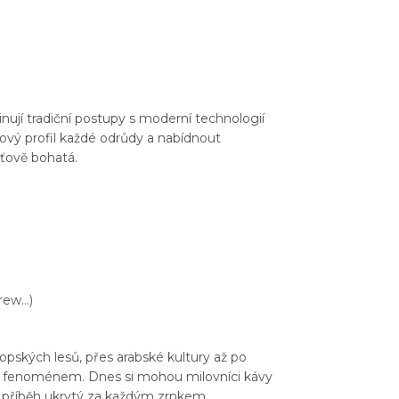
nují tradiční postupy s moderní technologií
ový profil každé odrůdy a nabídnout
uťově bohatá.
brew…)
opských lesů, přes arabské kultury až po
ím fenoménem. Dnes si mohou milovníci kávy
ak příběh ukrytý za každým zrnkem.