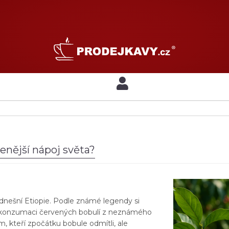
enější nápoj světa?
 dnešní Etiopie. Podle známé legendy si
o konzumaci červených bobulí z neznámého
, kteří zpočátku bobule odmítli, ale