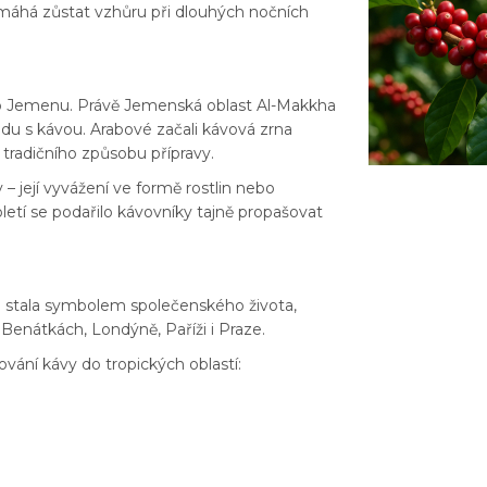
m pomáhá zůstat vzhůru při dlouhých nočních
 do Jemenu. Právě Jemenská oblast Al-Makkha
du s kávou. Arabové začali kávová zrna
 tradičního způsobu přípravy.
– její vyvážení ve formě rostlin nebo
letí se podařilo kávovníky tajně propašovat
hle stala symbolem společenského života,
 Benátkách, Londýně, Paříži i Praze.
ování kávy do tropických oblastí: