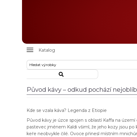
Zobrazit
Katalog
nabidku
Původ kávy – odkud pochází nejoblíb
Kde se vzala káva? Legenda z Etiopie
Původ kávy je úzce spojen s oblastí Kaffa na území
pastevec jménem Kaldi všiml, že jeho kozy jsou p
keře neobvykle čilé. Ovoce přinesl místním mnichům