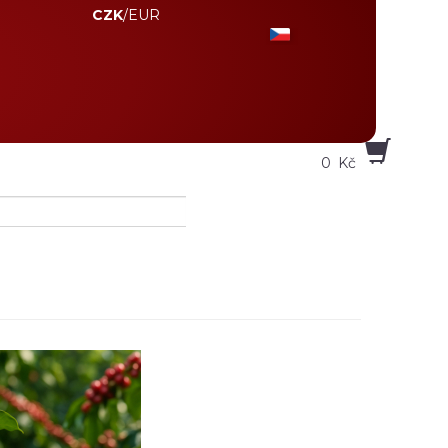
CZK
/
EUR
0
Kč