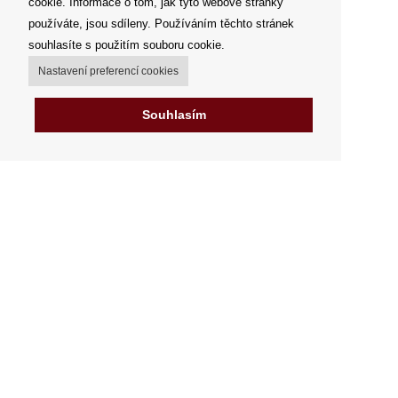
cookie. Informace o tom, jak tyto webové stránky
používáte, jsou sdíleny. Používáním těchto stránek
souhlasíte s použitím souboru cookie.
Nastavení preferencí cookies
Souhlasím
Můj účet
Možnosti dopravy
Možnosti platby
Jak nakupovat
Výdejní místa
Obchodní podmínky