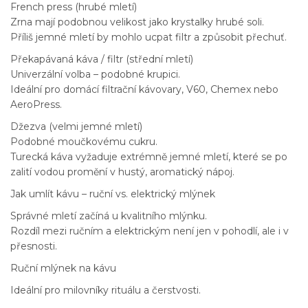
French press (hrubé mletí)
Zrna mají podobnou velikost jako krystalky hrubé soli.
Příliš jemné mletí by mohlo ucpat filtr a způsobit přechuť.
Překapávaná káva / filtr (střední mletí)
Univerzální volba – podobné krupici.
Ideální pro domácí filtrační kávovary, V60, Chemex nebo
AeroPress.
Džezva (velmi jemné mletí)
Podobné moučkovému cukru.
Turecká káva vyžaduje extrémně jemné mletí, které se po
zalití vodou promění v hustý, aromatický nápoj.
Jak umlít kávu – ruční vs. elektrický mlýnek
Správné mletí začíná u kvalitního mlýnku.
Rozdíl mezi ručním a elektrickým není jen v pohodlí, ale i v
přesnosti.
Ruční mlýnek na kávu
Ideální pro milovníky rituálu a čerstvosti.