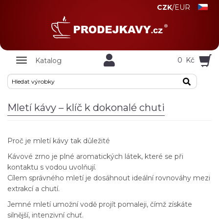
CZK
/
EUR
Zobrazit
0
Kč
Katalog
nabidku
Mletí kávy – klíč k dokonalé chuti
Proč je mletí kávy tak důležité
Kávové zrno je plné aromatických látek, které se při
kontaktu s vodou uvolňují.
Cílem správného mletí je dosáhnout ideální rovnováhy mezi
extrakcí a chutí.
Jemné mletí umožní vodě projít pomaleji, čímž získáte
silnější, intenzivní chuť.