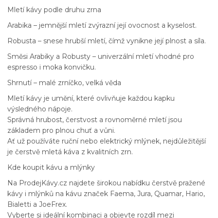
Mletí kávy podle druhu zrna
Arabika – jemnější mletí zvýrazní její ovocnost a kyselost.
Robusta – snese hrubší mletí, čímž vynikne její plnost a síla.
Směsi Arabiky a Robusty – univerzální mletí vhodné pro
espresso i moka konvičku.
Shrnutí – malé zrníčko, velká věda
Mletí kávy je umění, které ovlivňuje každou kapku
výsledného nápoje.
Správná hrubost, čerstvost a rovnoměrné mletí jsou
základem pro plnou chuť a vůni.
Ať už používáte ruční nebo elektrický mlýnek, nejdůležitější
je čerstvě mletá káva z kvalitních zrn.
Kde koupit kávu a mlýnky
Na ProdejKávy.cz najdete širokou nabídku čerstvě pražené
kávy i mlýnků na kávu značek Faema, Jura, Quamar, Hario,
Bialetti a JoeFrex.
Vyberte si ideální kombinaci a objevte rozdíl mezi