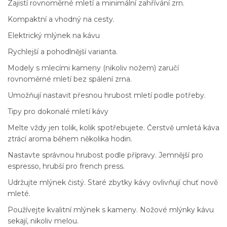
Zajistí rovnoměrné mletí a minimální zahřívání zrn.
Kompaktní a vhodný na cesty.
Elektrický mlýnek na kávu
Rychlejší a pohodlnější varianta.
Modely s mlecími kameny (nikoliv nožem) zaručí
rovnoměrné mletí bez spálení zrna.
Umožňují nastavit přesnou hrubost mletí podle potřeby.
Tipy pro dokonalé mletí kávy
Melte vždy jen tolik, kolik spotřebujete. Čerstvě umletá káva
ztrácí aroma během několika hodin.
Nastavte správnou hrubost podle přípravy. Jemnější pro
espresso, hrubší pro french press.
Udržujte mlýnek čistý. Staré zbytky kávy ovlivňují chuť nově
mleté.
Používejte kvalitní mlýnek s kameny. Nožové mlýnky kávu
sekají, nikoliv melou.