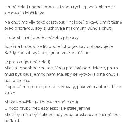
Hrubé mletí naopak propustí vodu rychleji, výsledkem je
jemnější a lehčí káva.
Na chuť má vliv také čerstvost – nejlepší je kávu umlít těsně
před přípravou, aby si uchovala maximum vůně a chuti.
Hrubost mletí podle způsobu přípravy
Správná hrubost se liší podle toho, jak kávu připravujete.
Každý způsob vyžaduje jinou velikost částic.
Espresso (jemné mletí)
Mletí je podobné mouce. Voda protéká pod tlakem, proto
musí být káva jemně namletá, aby se vytvořila plná chuť a
hustá crema.
Doporučeno pro: espresso kávovary, pákové a automatické
stroje.
Moka konvička (středně jemné mletí)
O něco hrubší než espresso, ale stále jemné.
Mletí by mělo být takové, aby voda prošla rovnoměrně, bez
hořkosti.