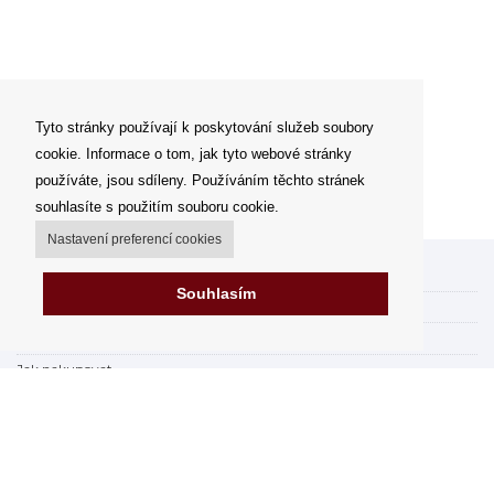
Tyto stránky používají k poskytování služeb soubory
cookie. Informace o tom, jak tyto webové stránky
používáte, jsou sdíleny. Používáním těchto stránek
souhlasíte s použitím souboru cookie.
Nastavení preferencí cookies
Můj účet
Souhlasím
Možnosti dopravy
Možnosti platby
Jak nakupovat
Výdejní místa
Obchodní podmínky
Reklamační řád
Odstoupit od smlouvy