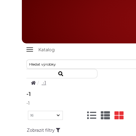
Zobrazit
Katalog
nabidku
-1
-1
-1
Zobrazit filtry