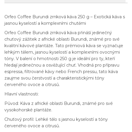
Orfeo Coffee Burundi zrnková káva 250 g – Exotická káva s
jasnou kyselostí a komplexními chutěmi
Orfeo Coffee Burundi zrnková káva přináší jedinečný
chuťový zážitek z africké oblasti Burundi, známé pro své
kvalitní kávové plantáže. Tato prémiová káva se vyznačuje
lehkým tělem, jasnou kyselostí a komplexními ovocnými
tóny. V balení o hmotnosti 250 g je ideální pro ty, kteří
hledají jedinečnou a osvěžující chuť. Vhodná pro přípravu
espressa, filtrované kávy nebo French pressu, tato káva
zaujme svou čerstvostí a charakteristickými tóny
červeného ovoce a citrusů.
Hlavní vlastnosti:
Původ: Káva z africké oblasti Burundi, známé pro své
vysokohorské plantáže.
Chuťový profil: Lehké tělo s jasnou kyselostí a tóny
červeného ovoce a citrusů.