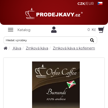
CZK
/
EUR
Zobrazit
0
Kč
Katalog
nabidku
Káva
Zrnková káva
Zrnková káva s kofeinem