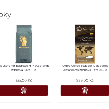
bky
Hausbrandt Espresso H. Hausbrandt
Orfeo Coffee Ecuador Galapagos
zrnková káva 1 kg
Ultramares zrnková káva 250 g
635,00
Kč
299,00
Kč