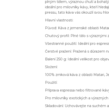
plným tělem, výraznou chutí a bohat
ideální pro milovníky kávy, kteří hleda
pressu, tato káva vás okouzlí svou hl
Hlavní vlastnosti:
Původ: Káva z jemenské oblasti Matar
Chuťový profil: Plné tělo s výrazným
Všestranné použití: Ideální pro espress
Čerstvé pražení: Pražená s důrazem na
Balení 250 g: Ideální velikost pro obj
Složení:
100% zrnková káva z oblasti Matari, 
Použití:
Příprava espressa nebo filtrované káv
Pro milovníky exotických a výrazných ch
Skladování: Uchovávejte na suchém a 