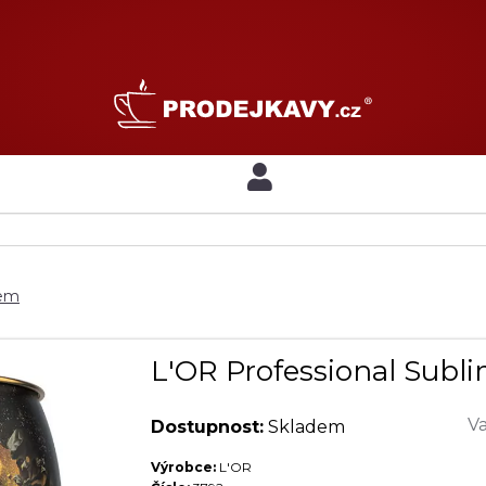
nem
L'OR Professional Subli
Va
Dostupnost:
Skladem
Výrobce:
L'OR