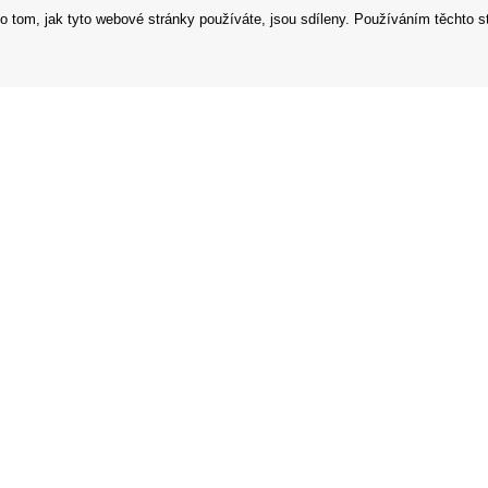
o tom, jak tyto webové stránky používáte, jsou sdíleny. Používáním těchto s
 podmínky
Prodejna
í řád
Prohlášení o ochraně osobních údaj
 od smlouvy
Zabezpečení dat firmy Orfeo Office s