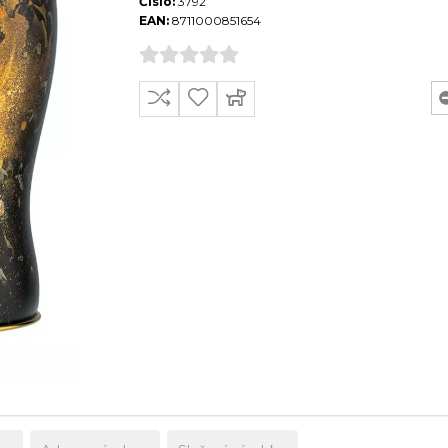
Číslo:
3792
EAN:
8711000851654