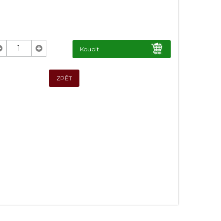
Koupit
ZPĚT