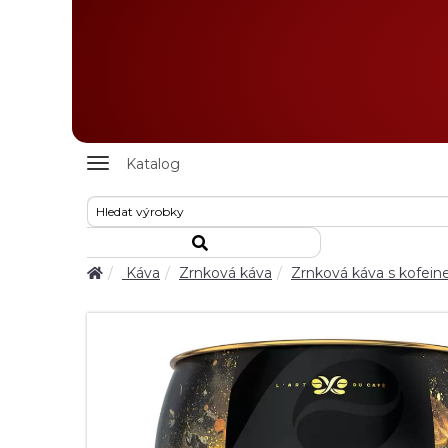
Zobrazit
Katalog
nabidku
Káva
Zrnková káva
Zrnková káva s kofei