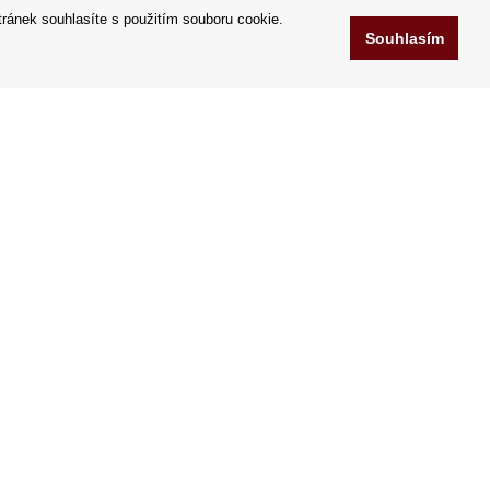
tránek souhlasíte s použitím souboru cookie.
Souhlasím
www.ProdejKavy.cz
Chelčického 95/13A
ů
37001 České Budějovice
.r.o.
Česko