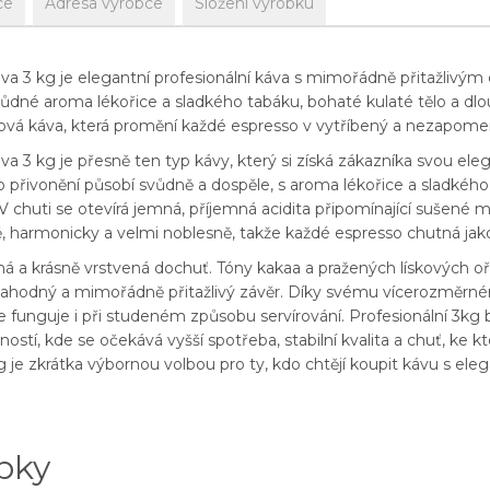
ce
Adresa výrobce
Složení výrobku
a 3 kg je elegantní profesionální káva s mimořádně přitažlivým
dné aroma lékořice a sladkého tabáku, bohaté kulaté tělo a dl
nková káva, která promění každé espresso v vytříbený a nezapome
a 3 kg je přesně ten typ kávy, který si získá zákazníka svou ele
 přivonění působí svůdně a dospěle, s aroma lékořice a sladkého
V chuti se otevírá jemná, příjemná acidita připomínající sušené m
ně, harmonicky a velmi noblesně, takže každé espresso chutná jak
há a krásně vrstvená dochuť. Tóny kakaa a pražených lískových oř
ý, lahodný a mimořádně přitažlivý závěr. Díky svému vícerozměrn
ře funguje i při studeném způsobu servírování. Profesionální 3kg 
stí, kde se očekává vyšší spotřeba, stabilní kvalita a chuť, ke kt
 je zkrátka výbornou volbou pro ty, kdo chtějí koupit kávu s eleg
bky