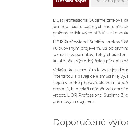
Detailní popis
Dotaz na prodej
L'OR Professional Sublime zrnková káv
jemnou aciditu sušených meruněk, svů
pražených lískových oříšků. Je to zr
L'OR Professional Sublime zrnková káv
kultivovaným projevem. Už od prvního
luxusní a zapamatovatelný charakter. 
kulaté tělo. Výsledný šálek působí pl
Velkým kouzlem této kávy je její dlou
intenzitou a dávají celé směsi hřejiv
nejen v horké přípravě, ale velmi dob
provozů, kanceláří i náročných domácno
vracet. L'OR Professional Sublime 3 kg
prémiovým dojmem.
Doporučené výro