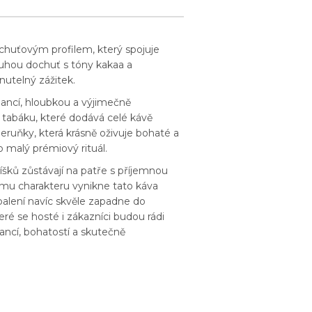
 chuťovým profilem, který spojuje
ouhou dochuť s tóny kakaa a
nutelný zážitek.
gancí, hloubkou a výjimečně
 tabáku, které dodává celé kávě
eruňky, která krásně oživuje bohaté a
o malý prémiový rituál.
íšků zůstávají na patře s příjemnou
ému charakteru vynikne tato káva
balení navíc skvěle zapadne do
eré se hosté i zákazníci budou rádi
ancí, bohatostí a skutečně