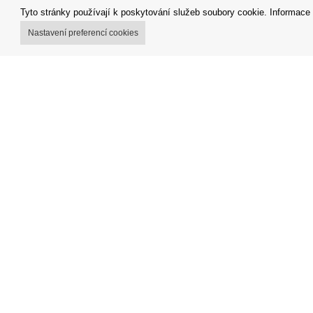
Tyto stránky používají k poskytování služeb soubory cookie. Informace 
Nastavení preferencí cookies
Můj účet
Obchodní
Možnosti dopravy
Reklamačn
Možnosti platby
Odstoupit