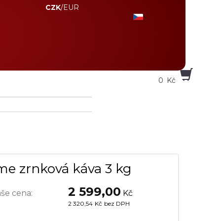
CZK
/
EUR
0
Kč
me zrnková káva 3 kg
2 599,00
še cena:
Kč
2 320,54
Kč
bez DPH