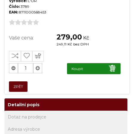
Výrobce:
L'OR
Číslo:
3789
EAN:
8711000568453
279,00
Vaše cena:
Kč
249,11
Kč
bez DPH
Koupit
ZPĚT
Detailní popis
Dotaz na prodejce
Adresa výrobce