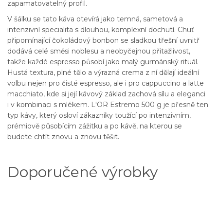
zapamatovatelný profil.
V šálku se tato káva otevírá jako temná, sametová a
intenzivní specialita s dlouhou, komplexní dochutí. Chuť
připomínající čokoládový bonbon se sladkou třešní uvnitř
dodává celé směsi noblesu a neobyčejnou přitažlivost,
takže každé espresso působí jako malý gurmánský rituál.
Hustá textura, plné tělo a výrazná crema z ní dělají ideální
volbu nejen pro čisté espresso, ale i pro cappuccino a latte
macchiato, kde si její kávový základ zachová sílu a eleganci
i v kombinaci s mlékem. L'OR Estremo 500 g je přesně ten
typ kávy, který osloví zákazníky toužící po intenzivním,
prémiově působícím zážitku a po kávě, na kterou se
budete chtít znovu a znovu těšit.
Doporučené výrobky