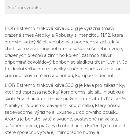
Složení výrobku
L'OR Estremo zrnková káva 500 g je výrazná tmavě
pražená směs Arabiky a Robusty s intenzitou 11/12, která
promění každý šálek v hluboký a podmanivý zážitek. V
chuti se rozvíjejí tóny bohatého kakaa, sušeného ovoce,
pražených ořechů a zimního koření, zatímco závěr
připomíná čokoládový bonbon se sladkou třešní uvnitř. Je
to ideální volba pro milovníky silného espressa s hustou
cremou, plným tělem a dlouhou, komplexní dochutí.
L'OR Estremo zrnková káva 500 g je káva pro zákazníky,
kteří od espressa nečekají kompromis, ale sílu, hloubku a
skutečný charakter. Tmavé pražení, intenzita 11/12 a směs
Arabiky s Robustou dávají vzniknout šálku, který působí
sebevědomě, výrazně a luxusně už od prvního doušku.
Aroma je bohaté, syté a svůdné, postavené na kakau,
sušeném ovoci, pražených ořechách a kořenitých tónech,
které společně vytvářejí mimořádně hutný a