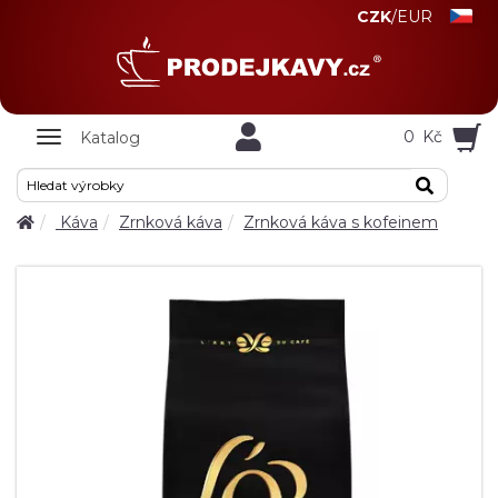
CZK
/
EUR
Zobrazit
0
Kč
Katalog
nabidku
Káva
Zrnková káva
Zrnková káva s kofeinem