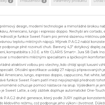
obky
Příslušenství
Parametry produktu
Dotaz 
2
3
 prémiový design, moderní technologie a mimořádně širokou nabíd
ávu, Americano, lungo i espresso doppio. Nechybí ani cortado, e
ředností je funkce Sweet Foam pro jemně slazenou mléčnou pěnu.
správnou teplotu mléčných nápojů. Mlýnek P.A.G.2 nabízí konziste
dporuje plné rozvinutí chuti. Barevný 4,3" dotykový displej zajiš
í, kompatibilita s J.O.E. a filtr CLARIS Smart+. Jura S8 Dark Ino
ávovar s moderními mléčnými specialitami a špičkovým komforte
dně atraktivní volbou pro všechny, kdo chtějí spojit luxusní vzhle
pecialit. Oficiální specifikace uvádějí 27 nápojů připravovaných
ké Americano, lungo, espresso doppio, cappuccino, flat white, la
ávě funkce Sweet Foam patří mezi nejvýraznější přednosti toh
rovnoměrně ochucuje pomocí nástavce na sirup. Výsledkem je jem
 je Sweet Latte, a celý zážitek doplňuje automatické One-Touc
ek P.A.G.2 druhé generace, který podle JURY zajišťuje konzistentn
do klidového režimu, což podporuje jeho výkon i životnost. Důleži