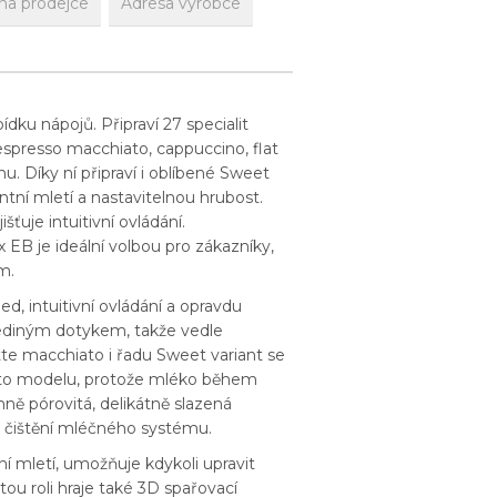
na prodejce
Adresa výrobce
ku nápojů. Připraví 27 specialit
spresso macchiato, cappuccino, flat
 Díky ní připraví i oblíbené Sweet
ntní mletí a nastavitelnou hrubost.
ťuje intuitivní ovládání.
x EB je ideální volbou pro zákazníky,
m.
d, intuitivní ovládání a opravdu
 jediným dotykem, takže vedle
tte macchiato i řadu Sweet variant se
oto modelu, protože mléko během
ně pórovitá, delikátně slazená
h čištění mléčného systému.
í mletí, umožňuje kdykoli upravit
tou roli hraje také 3D spařovací