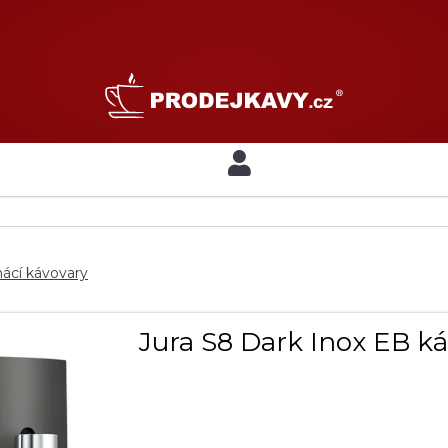
cí kávovary
Jura S8 Dark Inox EB k