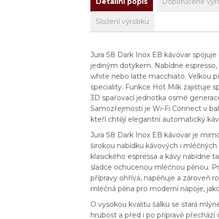
Detailní popis
Doporučené výr
Složení výrobku
Jura S8 Dark Inox EB kávovar spojuje
jediným dotykem. Nabídne espresso, k
white nebo latte macchiato. Velkou p
speciality. Funkce Hot Milk zajišťuje 
3D spařovací jednotka osmé generace po
Samozřejmostí je Wi-Fi Connect v balen
kteří chtějí elegantní automatický k
Jura S8 Dark Inox EB kávovar je mimořá
širokou nabídku kávových i mléčných s
klasického espressa a kávy nabídne ta
sladce ochucenou mléčnou pěnou. Pr
přípravy ohřívá, napěňuje a zároveň 
mléčná pěna pro moderní nápoje, jako
O vysokou kvalitu šálku se stará mlýn
hrubost a před i po přípravě přechází 