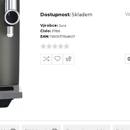
Va
Dostupnost:
Skladem
Výrobce:
Jura
Číslo:
3786
EAN:
7610917154807