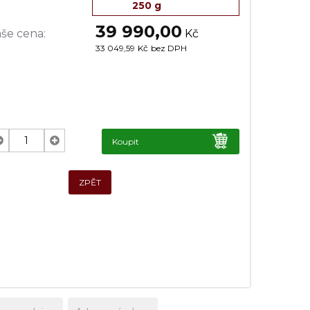
250 g
39 990,00
še cena:
Kč
33 049,59
Kč
bez DPH
Koupit
ZPĚT