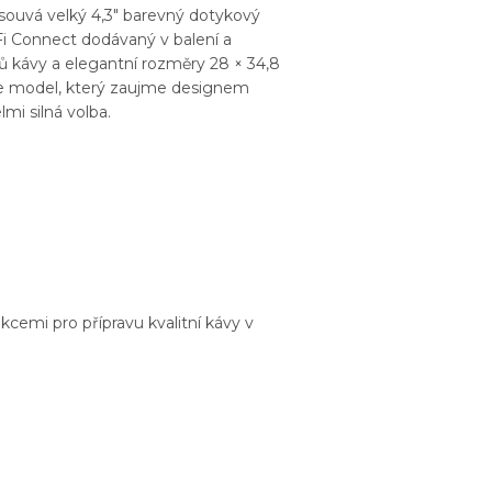
souvá velký 4,3" barevný dotykový
i-Fi Connect dodávaný v balení a
ů kávy a elegantní rozměry 28 × 34,8
te model, který zaujme designem
mi silná volba.
nkcemi pro přípravu kvalitní kávy v