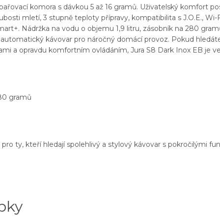
spařovací komora s dávkou 5 až 16 gramů. Uživatelský komfort po
hrubosti mletí, 3 stupně teploty přípravy, kompatibilita s J.O.E., W
art+. Nádržka na vodu o objemu 1,9 litru, zásobník na 280 gram
ený automatický kávovar pro náročný domácí provoz. Pokud hledá
ami a opravdu komfortním ovládáním, Jura S8 Dark Inox EB je vel
280 gramů
ro ty, kteří hledají spolehlivý a stylový kávovar s pokročilými fu
bky