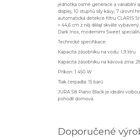
jednotka osmé generace a variabilní 
displej, 10 stupňů síly kávy, 7 úrovní 
automatická detekce filtru CLARIS Sm
× 44,6 cm z něj dělají skvěle vybav
Dark Inox, moderními Sweet specialit
Technické specifikace:
Kapacita zásobníku na vodu: 1,9 litru
Kapacita zásobníku na kávová zrna: 
Příkon: 1 450 W
Tlak čerpadla: 15 barů
JURA S8 Piano Black je ideální volbou p
pohodlí domova.
Doporučené výro