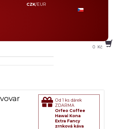
CZK
/
EUR
0
Kč
ávovar
Od
1
ks dárek
ZDARMA
Orfeo Coffee
Hawai Kona
Extra Fancy
zrnková káva