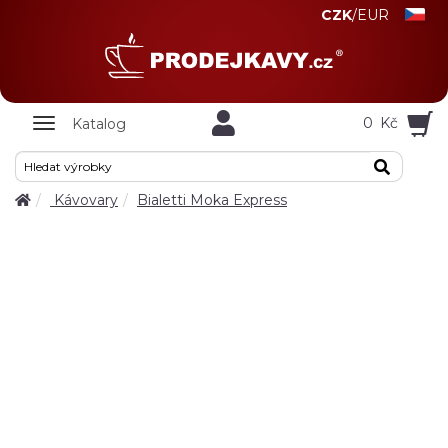
CZK
/
EUR
Zobrazit
0
Kč
Katalog
nabidku
Kávovary
Bialetti Moka Express