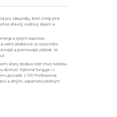
á pro zákazníky, kteří chtějí plné
lehce dřevitý cedrový dojem a
 energií a sytým espresso
a velmi atraktivně už od prvního
nější a prémiovější zážitek. Je
uť.
em, který dodává celé chuti noblesu
u dochutí. Výborně funguje i v
em upozadit. L'OR Professional
egancí a silným, zapamatovatelným