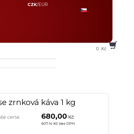
CZK
/
EUR
0
Kč
se zrnková káva 1 kg
680,00
še cena:
Kč
607,14
Kč
bez DPH