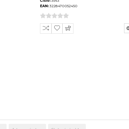
Číslo:
3543
EAN:
3228470052450