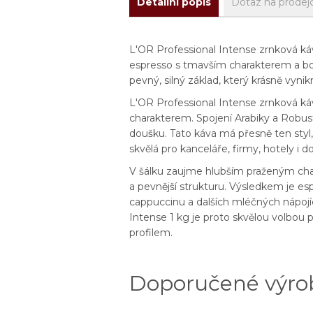
Detailní popis
Dotaz na prodej
L'OR Professional Intense zrnková káva
espresso s tmavším charakterem a boh
pevný, silný základ, který krásně vyni
L'OR Professional Intense zrnková káv
charakterem. Spojení Arabiky a Robust
doušku. Tato káva má přesně ten styl
skvělá pro kanceláře, firmy, hotely i 
V šálku zaujme hlubším praženým cha
a pevnější strukturu. Výsledkem je es
cappuccinu a dalších mléčných nápojí
Intense 1 kg je proto skvělou volbou 
profilem.
Doporučené výro