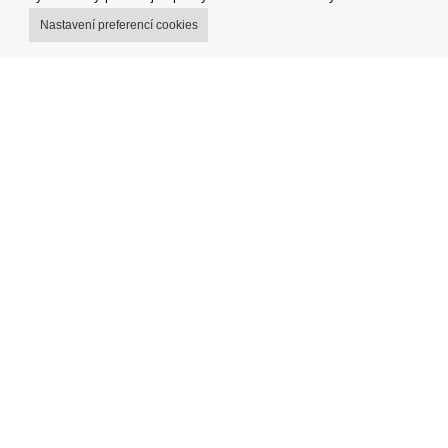
Nastavení preferencí cookies
Můj účet
Obchodní
Možnosti dopravy
Reklamačn
Možnosti platby
Odstoupit
Jak nakupovat
Fakturace