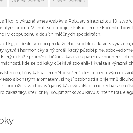
ce
Adresa výrobce
Složení výrobku
 1 kg je výrazná směs Arabiky a Robusty s intenzitou 10, stvořen
atým aroma. V chuti se propojuje kakao, jemné kořenité tóny, 
kne i v cappuccinu a dalších mléčných specialitách.
a 1 kg je ideální volbou pro každého, kdo hledá kávu s výrazem,
y vytváří harmonicky silný profil, který působí plně, sebevědomě 
, který dokáže proměnit běžnou kávovou pauzu v mnohem intenziv
domácnosti, kde se od kávy očekává spolehlivá kvalita a výrazná ch
rakterem, tóny kakaa, jemného koření a lehce cedrovým dozvuk
presso s bohatým aromatem, silnější osobností a příjemně dlouho
ch, protože si zachovává jasný kávový základ a nenechá se mlék
pro zákazníky, kteří chtějí koupit zrnkovou kávu s intenzitou, el
bky