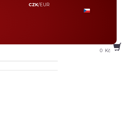
CZK
/
EUR
0
Kč