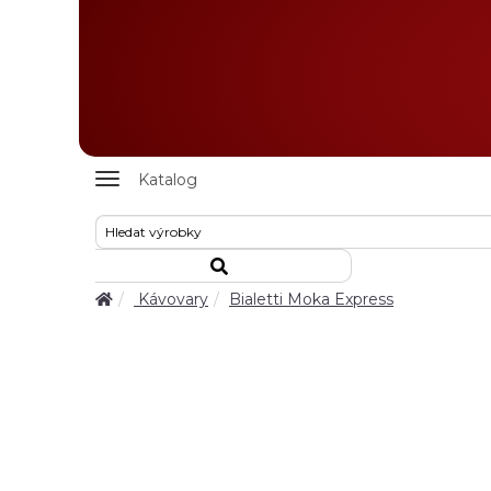
Zobrazit
Katalog
nabidku
Kávovary
Bialetti Moka Express