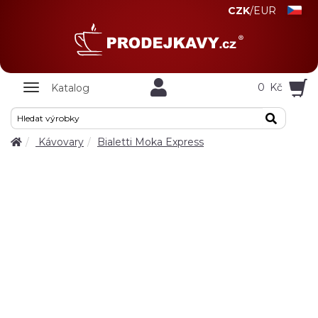
CZK
/
EUR
Zobrazit
0
Kč
Katalog
nabidku
Kávovary
Bialetti Moka Express