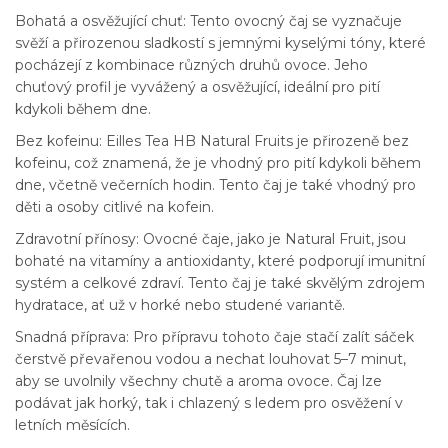
Bohatá a osvěžující chuť: Tento ovocný čaj se vyznačuje
svěží a přirozenou sladkostí s jemnými kyselými tóny, které
pocházejí z kombinace různých druhů ovoce. Jeho
chuťový profil je vyvážený a osvěžující, ideální pro pití
kdykoli během dne.
Bez kofeinu: Eilles Tea HB Natural Fruits je přirozeně bez
kofeinu, což znamená, že je vhodný pro pití kdykoli během
dne, včetně večerních hodin. Tento čaj je také vhodný pro
děti a osoby citlivé na kofein.
Zdravotní přínosy: Ovocné čaje, jako je Natural Fruit, jsou
bohaté na vitamíny a antioxidanty, které podporují imunitní
systém a celkové zdraví. Tento čaj je také skvělým zdrojem
hydratace, ať už v horké nebo studené variantě.
Snadná příprava: Pro přípravu tohoto čaje stačí zalít sáček
čerstvě převařenou vodou a nechat louhovat 5–7 minut,
aby se uvolnily všechny chutě a aroma ovoce. Čaj lze
podávat jak horký, tak i chlazený s ledem pro osvěžení v
letních měsících.