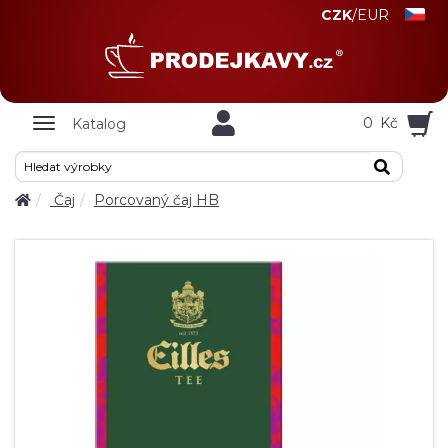
CZK
/
EUR
Zobrazit
0
Kč
Katalog
nabidku
Čaj
Porcovaný čaj HB