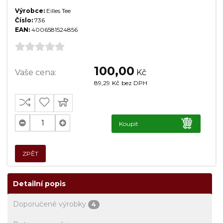
Výrobce:
Eilles Tee
Číslo:
736
EAN:
4006581524856
100,00
Vaše cena:
Kč
89,29
Kč
bez DPH
Koupit
ZPĚT
Detailní popis
Doporučené výrobky
4