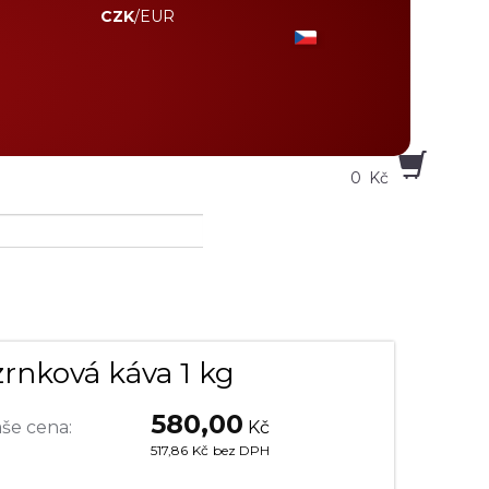
CZK
/
EUR
0
Kč
zrnková káva 1 kg
580,00
še cena:
Kč
517,86
Kč
bez DPH