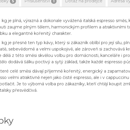
obky
Příslušenství
Dotaz na prodejce
Adresa v
5
1
kg je plná, výrazná a dokonale vyvážená italská espresso směs, 
 chuti zaujme plným tělem, harmonickým profilem a atraktivními 
bku a elegantně kořenitý charakter.
 je přesně ten typ kávy, který si zákazník oblíbí pro její sílu, p
hatě, sebevědomě a velmi uspokojivě, ale zároveň si zachovává k
 dělá z této směsi skvělou volbu pro domácnosti, kanceláře i pr
 tělo dodává šálku poctivý a sytý základ, takže každé espresso pů
 které celé směsi dávají příjemně kořenitý, energický a zapamatov
o velmi atraktivně nejen jako čisté espresso, ale i v cappuccinu
lačit. Je to výborná volba pro zákazníky, kteří chtějí koupit zr
italsky přesvědčivá.
bky