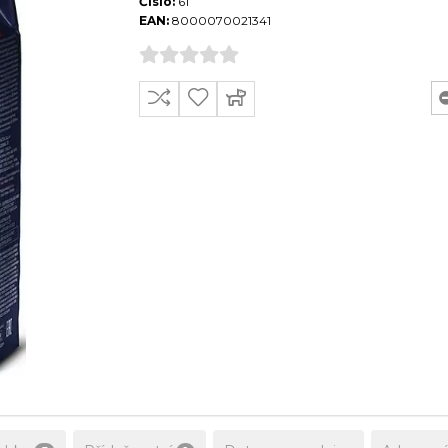
Číslo:
61
EAN:
8000070021341