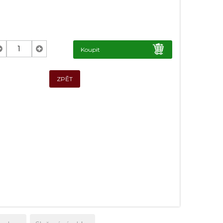
Koupit
ZPĚT