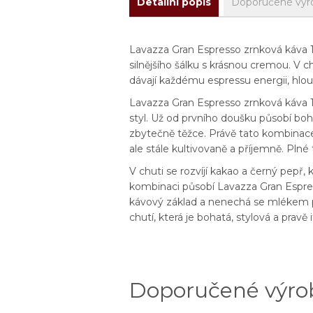
Detailní popis
Doporučené výr
Lavazza Gran Espresso zrnková káva 1 
silnějšího šálku s krásnou cremou. V
dávají každému espressu energii, hlou
Lavazza Gran Espresso zrnková káva 1 kg
styl. Už od prvního doušku působí bo
zbytečně těžce. Právě tato kombinace
ale stále kultivovaně a příjemně. Plné
V chuti se rozvíjí kakao a černý pepř,
kombinaci působí Lavazza Gran Espress
kávový základ a nenechá se mlékem pot
chutí, která je bohatá, stylová a pravě 
Doporučené výro