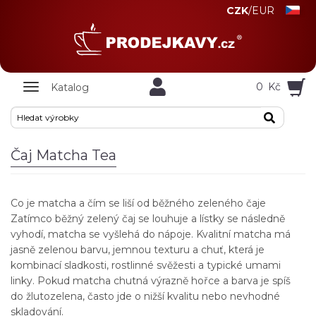
CZK
/
EUR
Zobrazit
0
Kč
Katalog
nabidku
Čaj Matcha Tea
Co je matcha a čím se liší od běžného zeleného čaje
Zatímco běžný zelený čaj se louhuje a lístky se následně
vyhodí, matcha se vyšlehá do nápoje. Kvalitní matcha má
jasně zelenou barvu, jemnou texturu a chuť, která je
kombinací sladkosti, rostlinné svěžesti a typické umami
linky. Pokud matcha chutná výrazně hořce a barva je spíš
do žlutozelena, často jde o nižší kvalitu nebo nevhodné
skladování.