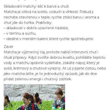
Skladování matchy: klíč k barvě a chuti
Matcha je citlivá na světlo, vzduch a vlhkost. Pokud ji
necháte otevřenou v teple, rychle ztrácí barvu i aroma a
chuť jde do hořka. Prakticky:
– skladovat v dobře uzavřené nádobě,
– v temnu a suchu,
– ideálně v menším balení, které rychle spotřebujete.
Závěr
Matcha je výjimečný čaj, protože nabízí intenzivní chuť i
rituál přípravy. Když zvolíte dobrou kvalitu, pohlídáte teplotu
vody a matchu správně vyšleháte, získáte nápoj, který je
svěží, krémový a chuťově výrazný. Ať už ji pijete čistou, nebo
jako matcha latte, je to jednoduchý způsob, jak do dne
přidat zelenou energii i chuťový zážitek.