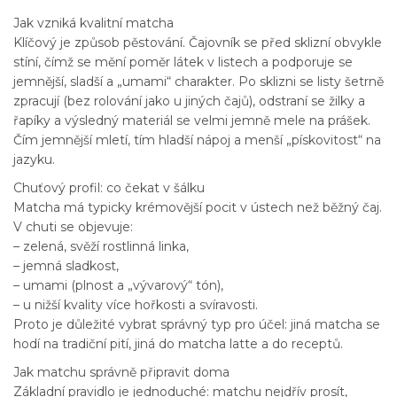
Jak vzniká kvalitní matcha
Klíčový je způsob pěstování. Čajovník se před sklizní obvykle
stíní, čímž se mění poměr látek v listech a podporuje se
jemnější, sladší a „umami“ charakter. Po sklizni se listy šetrně
zpracují (bez rolování jako u jiných čajů), odstraní se žilky a
řapíky a výsledný materiál se velmi jemně mele na prášek.
Čím jemnější mletí, tím hladší nápoj a menší „pískovitost“ na
jazyku.
Chuťový profil: co čekat v šálku
Matcha má typicky krémovější pocit v ústech než běžný čaj.
V chuti se objevuje:
– zelená, svěží rostlinná linka,
– jemná sladkost,
– umami (plnost a „vývarový“ tón),
– u nižší kvality více hořkosti a svíravosti.
Proto je důležité vybrat správný typ pro účel: jiná matcha se
hodí na tradiční pití, jiná do matcha latte a do receptů.
Jak matchu správně připravit doma
Základní pravidlo je jednoduché: matchu nejdřív prosít,