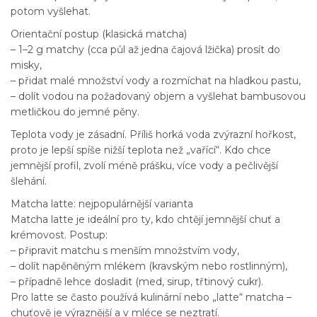
potom vyšlehat.
Orientační postup (klasická matcha)
– 1–2 g matchy (cca půl až jedna čajová lžička) prosít do
misky,
– přidat malé množství vody a rozmíchat na hladkou pastu,
– dolít vodou na požadovaný objem a vyšlehat bambusovou
metličkou do jemné pěny.
Teplota vody je zásadní. Příliš horká voda zvýrazní hořkost,
proto je lepší spíše nižší teplota než „vařící“. Kdo chce
jemnější profil, zvolí méně prášku, více vody a pečlivější
šlehání.
Matcha latte: nejpopulárnější varianta
Matcha latte je ideální pro ty, kdo chtějí jemnější chuť a
krémovost. Postup:
– připravit matchu s menším množstvím vody,
– dolít napěněným mlékem (kravským nebo rostlinným),
– případně lehce dosladit (med, sirup, třtinový cukr).
Pro latte se často používá kulinární nebo „latte“ matcha –
chuťově je výraznější a v mléce se neztratí.