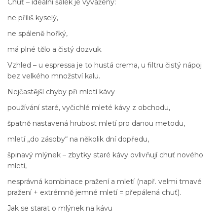
Chuť – ideální šálek je vyvážený:
ne příliš kyselý,
ne spáleně hořký,
má plné tělo a čistý dozvuk.
Vzhled – u espressa je to hustá crema, u filtru čistý nápoj
bez velkého množství kalu.
Nejčastější chyby při mletí kávy
používání staré, vyčichlé mleté kávy z obchodu,
špatně nastavená hrubost mletí pro danou metodu,
mletí „do zásoby“ na několik dní dopředu,
špinavý mlýnek – zbytky staré kávy ovlivňují chuť nového
mletí,
nesprávná kombinace pražení a mletí (např. velmi tmavé
pražení + extrémně jemné mletí = přepálená chuť).
Jak se starat o mlýnek na kávu