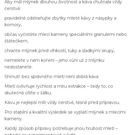
Aby měl mlýnek dlouhou životnost a káva chutnala vždy
čerstvě:
pravidelně odstraňujte zbytky mleté kávy z násypky a
komory,
občas vyčistěte mlecí kameny speciálními granulemi nebo
štětečkem,
chraňte mlýnek před vlhkostí, tuky a sladkými sirupy,
nemelete v něm koření – jeho vůni už z mlýnku
nedostanete.
Shrnutí: bez správného mletí není dobrá káva
Mletí ovlivňuje rychlost a míru extrakce – tedy to, co
skutečně cítíte v šálku.
Kávu je nejlepší mlít vždy čerstvě, těsně před přípravou.
Pro stabilní a kvalitní výsledek se vyplatí mlýnek s mlecími
kameny.
Každý způsob přípravy potřebuje jinou hrubost mletí –
nebojte se experimentovat a ladit.