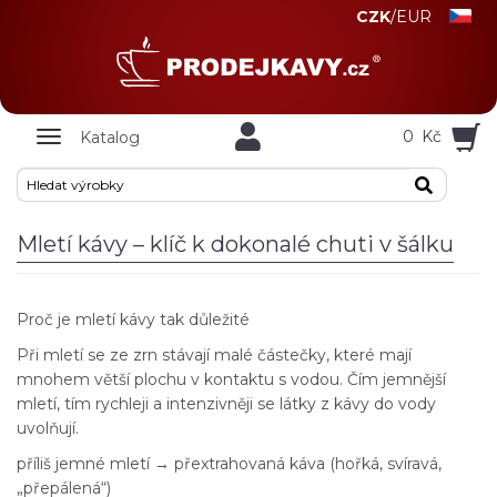
CZK
/
EUR
Zobrazit
0
Kč
Katalog
nabidku
Mletí kávy – klíč k dokonalé chuti v šálku
Proč je mletí kávy tak důležité
Při mletí se ze zrn stávají malé částečky, které mají
mnohem větší plochu v kontaktu s vodou. Čím jemnější
mletí, tím rychleji a intenzivněji se látky z kávy do vody
uvolňují.
příliš jemné mletí → přextrahovaná káva (hořká, svíravá,
„přepálená“)