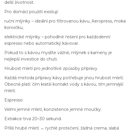
delší životnost.
Pro domácí použití existují:
ruční mlýnky – ideální pro filtrovanou kávu, Aeropress, moka
konvičku,
elektrické mlýnky – pohodlné řešení pro každodenní
espresso nebo automatický kávovar.
Pokud to s kávou myslíte vážně, mlýnek s kameny je
nejlepší investice do chuti.
Hrubost mletí pro jednotlivé způsoby přípravy
Každá metoda přípravy kávy potřebuje jinou hrubost mletí.
Obecně platí: čím kratší kontakt vody s kávou, tím jemnější
mletí.
Espresso
Velmi jemné mletí, konzistence jemné moučky.
Extrakce trvá 20–30 sekund.
Příliš hrubé mletí → rychlé protečení, žádná crema, slabá