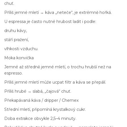
chuť.
Příliš jemné mletí → káva „neteče“, je extrémně hořká.
U espressa je často nutné hrubost ladit i podle:
druhu kávy,
stáří pražení,
vlhkosti vzduchu.
Moka konvička
Jemné až středně jemné mletí, o trochu hrubší než na
espresso.
Příliš jemné mletí může ucpat filtr a káva se přepálí.
Příliš hrubé → slabá, „čajová“ chuť.
Překapávaná káva / dripper / Chemex
Střední mletí, připomíná krystalkový cukr.
Doba extrakce obvykle 2,5–4 minuty.