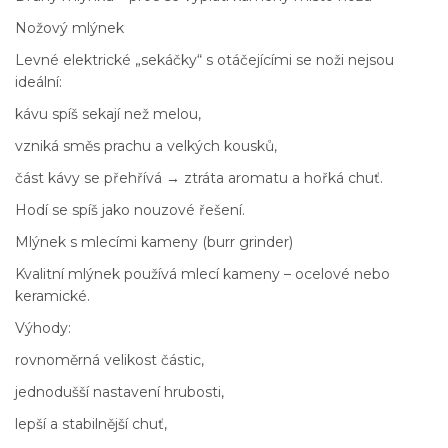
Nožový mlýnek
Levné elektrické „sekáčky“ s otáčejícími se noži nejsou
ideální:
kávu spíš sekají než melou,
vzniká směs prachu a velkých kousků,
část kávy se přehřívá → ztráta aromatu a hořká chuť.
Hodí se spíš jako nouzové řešení.
Mlýnek s mlecími kameny (burr grinder)
Kvalitní mlýnek používá mlecí kameny – ocelové nebo
keramické.
Výhody:
rovnoměrná velikost částic,
jednodušší nastavení hrubosti,
lepší a stabilnější chuť,