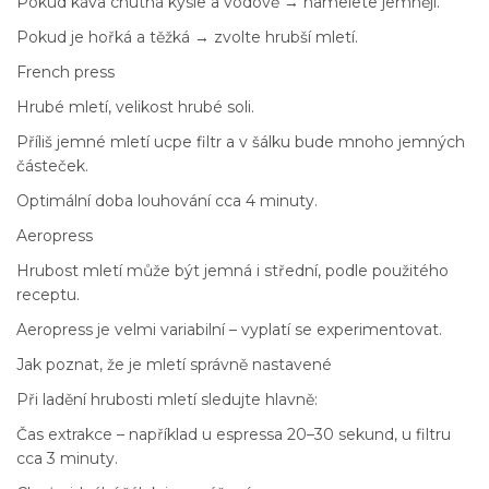
Pokud káva chutná kysle a vodově → namelete jemněji.
Pokud je hořká a těžká → zvolte hrubší mletí.
French press
Hrubé mletí, velikost hrubé soli.
Příliš jemné mletí ucpe filtr a v šálku bude mnoho jemných
částeček.
Optimální doba louhování cca 4 minuty.
Aeropress
Hrubost mletí může být jemná i střední, podle použitého
receptu.
Aeropress je velmi variabilní – vyplatí se experimentovat.
Jak poznat, že je mletí správně nastavené
Při ladění hrubosti mletí sledujte hlavně:
Čas extrakce – například u espressa 20–30 sekund, u filtru
cca 3 minuty.