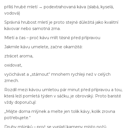
příliš hrubé mletí → podextrahovaná káva (slabá, kyselá,
vodová)
Správná hrubost mletí je proto stejně důležitá jako kvalitní
kávovar nebo samotná zrna.
Mletí a čas – proč kávu mlít těsně před přípravou
Jakmile kávu umelete, začne okamžitě:
ztrácet aroma,
oxidovat,
vyčichávat a „stárnout“ mnohem rychleji než v celých
zrnech.
Rozdíl mezi kávou umletou pár minut před přípravou a tou,
která leží pomletá týden v sáčku, je obrovský. Proto baristé
vždy doporučují:
„Mějte doma mlýnek a melte jen tolik kávy, kolik zrovna
potřebujete.“
Druhy mlýnků – proč se vyplatí kameny místo nožů