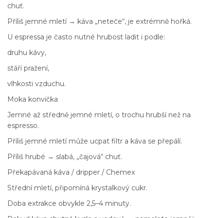
chuť.
Příliš jemné mletí → káva „neteče“, je extrémně hořká.
U espressa je často nutné hrubost ladit i podle:
druhu kávy,
stáří pražení,
vlhkosti vzduchu.
Moka konvička
Jemné až středně jemné mletí, o trochu hrubší než na
espresso.
Příliš jemné mletí může ucpat filtr a káva se přepálí.
Příliš hrubé → slabá, „čajová“ chuť.
Překapávaná káva / dripper / Chemex
Střední mletí, připomíná krystalkový cukr.
Doba extrakce obvykle 2,5–4 minuty.