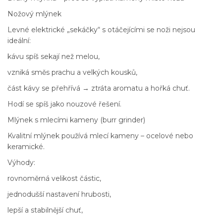
Nožový mlýnek
Levné elektrické „sekáčky“ s otáčejícími se noži nejsou
ideální:
kávu spíš sekají než melou,
vzniká směs prachu a velkých kousků,
část kávy se přehřívá → ztráta aromatu a hořká chuť.
Hodí se spíš jako nouzové řešení.
Mlýnek s mlecími kameny (burr grinder)
Kvalitní mlýnek používá mlecí kameny – ocelové nebo
keramické.
Výhody:
rovnoměrná velikost částic,
jednodušší nastavení hrubosti,
lepší a stabilnější chuť,