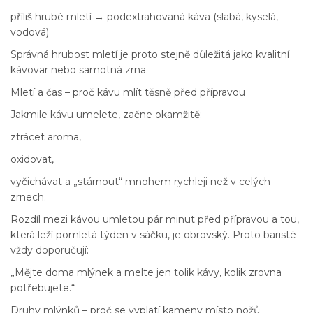
příliš hrubé mletí → podextrahovaná káva (slabá, kyselá,
vodová)
Správná hrubost mletí je proto stejně důležitá jako kvalitní
kávovar nebo samotná zrna.
Mletí a čas – proč kávu mlít těsně před přípravou
Jakmile kávu umelete, začne okamžitě:
ztrácet aroma,
oxidovat,
vyčichávat a „stárnout“ mnohem rychleji než v celých
zrnech.
Rozdíl mezi kávou umletou pár minut před přípravou a tou,
která leží pomletá týden v sáčku, je obrovský. Proto baristé
vždy doporučují:
„Mějte doma mlýnek a melte jen tolik kávy, kolik zrovna
potřebujete.“
Druhy mlýnků – proč se vyplatí kameny místo nožů