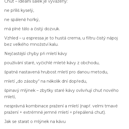
Chuť – ideální šálek je vyvážený:
ne příliš kyselý,
ne spáleně hořký,
má plné tělo a čistý dozvuk.
Vzhled – u espressa je to hustá crema, u filtru čistý nápoj
bez velkého množství kalu.
Nejčastější chyby při mletí kávy
používání staré, vyčichlé mleté kávy z obchodu,
špatně nastavená hrubost mletí pro danou metodu,
mletí „do zásoby“ na několik dní dopředu,
špinavý mlýnek – zbytky staré kávy ovlivňují chuť nového
mletí,
nesprávná kombinace pražení a mletí (např. velmi tmavé
pražení + extrémně jemné mletí = přepálená chuť).
Jak se starat o mlýnek na kávu