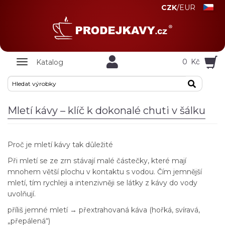
CZK
/
EUR
Zobrazit
0
Kč
Katalog
nabidku
Mletí kávy – klíč k dokonalé chuti v šálku
Proč je mletí kávy tak důležité
Při mletí se ze zrn stávají malé částečky, které mají
mnohem větší plochu v kontaktu s vodou. Čím jemnější
mletí, tím rychleji a intenzivněji se látky z kávy do vody
uvolňují.
příliš jemné mletí → přextrahovaná káva (hořká, svíravá,
„přepálená“)